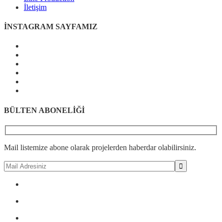
İletişim
İNSTAGRAM SAYFAMIZ
BÜLTEN ABONELİĞİ
Mail listemize abone olarak projelerden haberdar olabilirsiniz.