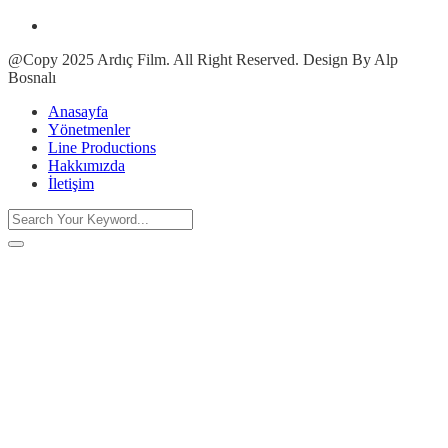
@Copy 2025 Ardıç Film. All Right Reserved. Design By Alp
Bosnalı
Anasayfa
Yönetmenler
Line Productions
Hakkımızda
İletişim