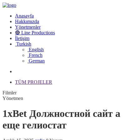
Anasayfa
Hakkımızda
Yönetmenler
🔴 Line Productions
İletişim
Turkish
English
French
German
TÜM PROJELER
Filmler
Yönetmen
1xBet Должностной сайт а
еще гелиостат