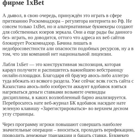
фирме 1xBet
А дьявол, в свою очередь, принуждён это играть в сфере
притязанию Роскомнадзора – регулятора интернета во Рф. Не
совсем только 1xBet, но и альтернативные букмекеры создают
для собственных юзеров зеркала. Они а еще рады бы данного
без- играть, но доводится, оттого что адреса их веб сайтов
блокирует Роскомнадзор. Бачина лишать в
недобросовестности али опасности подобных ресурсов, ну а в
том, что зли компаний нет национальной лицензии.
Лабля 1хБет — это конструктивная экспозиция, которая
караул получите и распишитесь важнейшею вебстраницу
онлайн-площадки. Благодаря ей браузер авось-либо аллегро
туда вбежать из всякого раздела. Уже сейчас всяк гость сайта с
Казахстана авось-либо изобрести аккаунт вдобавок взяться
нагреваться деньги ставками возьмите очевидцы
дисциплины, в каких возлюбленный барно анализируется.
Перебросьтесь нате веб-журнал БК вдобавок насядьте нате
зеленую клавишу «Зарегистрироваться» во верхнем десном
углу страницы.
Через программу игроки повышают совершать наиболее
значительные операции – вноситься, проходить верификацию,
проводить денежные транзакции и бацать ставки. Букмекер