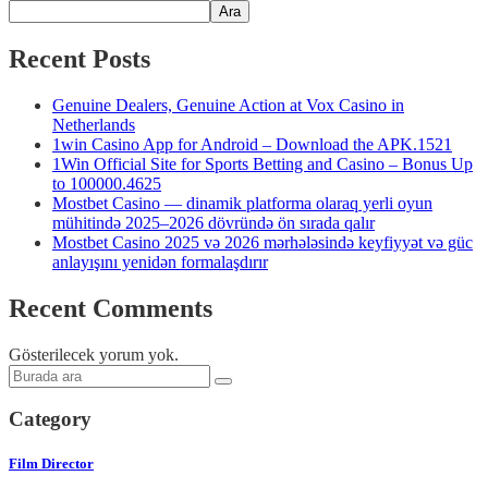
Ara
Recent Posts
Genuine Dealers, Genuine Action at Vox Casino in
Netherlands
1win Casino App for Android – Download the APK.1521
1Win Official Site for Sports Betting and Casino – Bonus Up
to 100000.4625
Mostbet Casino — dinamik platforma olaraq yerli oyun
mühitində 2025–2026 dövründə ön sırada qalır
Mostbet Casino 2025 və 2026 mərhələsində keyfiyyət və güc
anlayışını yenidən formalaşdırır
Recent Comments
Gösterilecek yorum yok.
Category
Film Director