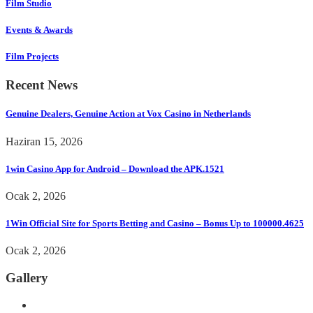
Film Studio
Events & Awards
Film Projects
Recent News
Genuine Dealers, Genuine Action at Vox Casino in Netherlands
Haziran 15, 2026
1win Casino App for Android – Download the APK.1521
Ocak 2, 2026
1Win Official Site for Sports Betting and Casino – Bonus Up to 100000.4625
Ocak 2, 2026
Gallery