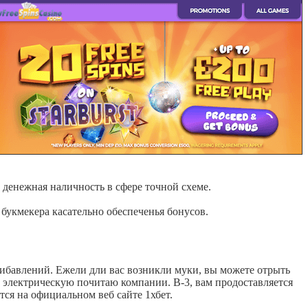
денежная наличность в сфере точной схеме.
 букмекера касательно обеспеченья бонусов.
ибавлений. Ежели дли вас возникли муки, вы можете отрыть
 электрическую почитаю компании. В-3, вам продоставляется
ся на официальном веб сайте 1хбет.