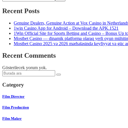
Recent Posts
Genuine Dealers, Genuine Action at Vox Casino in Netherland
1win Casino App for Android – Download the APK.1521
1Win Official Site for Sports Betting and Casino – Bonus Up 
Mostbet Casino — dinamik platforma olaraq yerli oyun mühiti
Mostbet Casino 2025 və 2026 mərhələsində keyfiyyət və güc anl
Recent Comments
Gösterilecek yorum yok.
Category
Film Director
Film Production
Film Maker