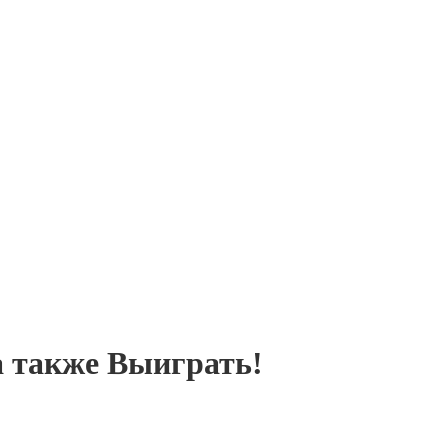
а также Выиграть!