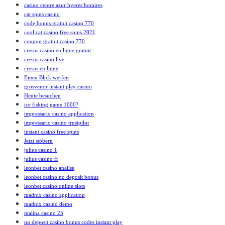
casino centre azur hyeres horaires
cat spins casino
code bonus gratuit casino 770
cool cat casino free spins 2021
coupon gratuit casino 770
cresus casino en ligne gratuit
cresus casino live
cresus en ligne
Einen Blick werfen
grosvenor instant play casino
Heute besuchen
ice fishing game 1000?
impressario casino application
impressario casino trustpilot
instant casino free spins
Jetzt stöbern
julius casino 1
julius casino fr
leonbet casino analise
leonbet casino no deposit bonus
leonbet casino online slots
madnix casino application
madnix casino demo
malina casino 25
no deposit casino bonus codes instant play