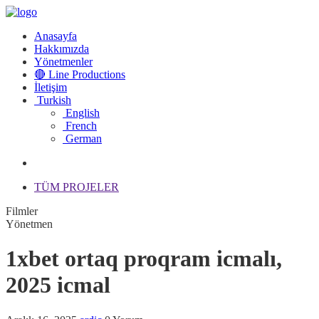
Anasayfa
Hakkımızda
Yönetmenler
🔴 Line Productions
İletişim
Turkish
English
French
German
TÜM PROJELER
Filmler
Yönetmen
1xbet ortaq proqram icmalı,
2025 icmal