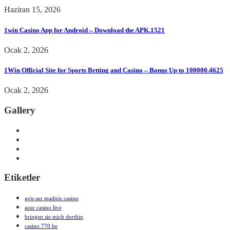
Haziran 15, 2026
1win Casino App for Android – Download the APK.1521
Ocak 2, 2026
1Win Official Site for Sports Betting and Casino – Bonus Up to 100000.4625
Ocak 2, 2026
Gallery
Etiketler
avis sur madnix casino
azur casino live
bringen sie mich dorthin
casino 770 be