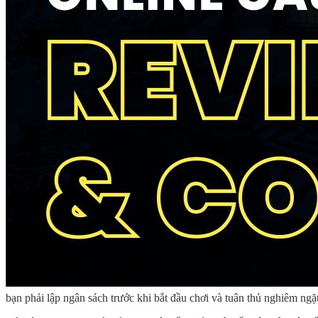
bạn phải lập ngân sách trước khi bắt đầu chơi và tuân thủ nghiêm ngặt