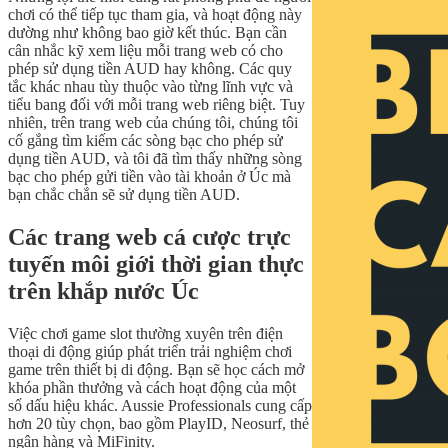
chơi có thể tiếp tục tham gia, và hoạt động này
dường như không bao giờ kết thúc. Bạn cần
cân nhắc kỹ xem liệu mỗi trang web có cho
phép sử dụng tiền AUD hay không. Các quy
tắc khác nhau tùy thuộc vào từng lĩnh vực và
tiểu bang đối với mỗi trang web riêng biệt. Tuy
nhiên, trên trang web của chúng tôi, chúng tôi
cố gắng tìm kiếm các sòng bạc cho phép sử
dụng tiền AUD, và tôi đã tìm thấy những sòng
bạc cho phép gửi tiền vào tài khoản ở Úc mà
bạn chắc chắn sẽ sử dụng tiền AUD.
Các trang web cá cược trực
tuyến môi giới thời gian thực
trên khắp nước Úc
Việc chơi game slot thường xuyên trên điện
thoại di động giúp phát triển trải nghiệm chơi
game trên thiết bị di động. Bạn sẽ học cách mở
khóa phần thưởng và cách hoạt động của một
số dấu hiệu khác. Aussie Professionals cung cấp
hơn 20 tùy chọn, bao gồm PlayID, Neosurf, thẻ
ngân hàng và MiFinity.