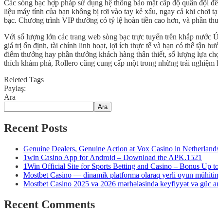
Các sòng bạc hợp pháp sử dụng hệ thống bảo mật cấp độ quân đội để b
liệu máy tính của bạn không bị rơi vào tay kẻ xấu, ngay cả khi chơi 
bạc. Chương trình VIP thường có tỷ lệ hoàn tiền cao hơn, và phần thư
Với số lượng lớn các trang web sòng bạc trực tuyến trên khắp nước Úc
giá trị ổn định, tài chính linh hoạt, lợi ích thực tế và bạn có thể tậ
điểm thưởng hay phần thưởng khách hàng thân thiết, số lượng lựa chọn
thích khám phá, Rollero cũng cung cấp một trong những trải nghiệm k
Releted Tags
Paylaş:
Ara
Ara
Recent Posts
Genuine Dealers, Genuine Action at Vox Casino in Netherland
1win Casino App for Android – Download the APK.1521
1Win Official Site for Sports Betting and Casino – Bonus Up 
Mostbet Casino — dinamik platforma olaraq yerli oyun mühiti
Mostbet Casino 2025 və 2026 mərhələsində keyfiyyət və güc anl
Recent Comments