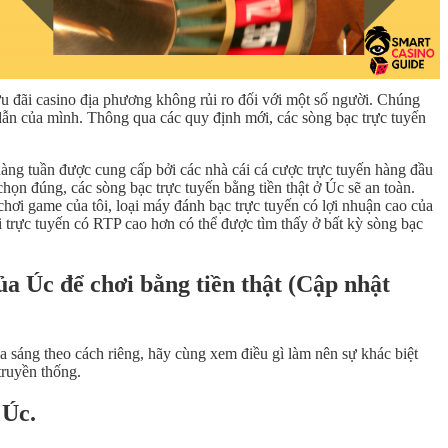
 ưu đãi casino địa phương không rủi ro đối với một số người. Chúng
dẫn của mình. Thông qua các quy định mới, các sòng bạc trực tuyến
 hàng tuần được cung cấp bởi các nhà cái cá cược trực tuyến hàng đầu
họn đúng, các sòng bạc trực tuyến bằng tiền thật ở Úc sẽ an toàn.
chơi game của tôi, loại máy đánh bạc trực tuyến có lợi nhuận cao của
ơi trực tuyến có RTP cao hơn có thể được tìm thấy ở bất kỳ sòng bạc
ủa Úc để chơi bằng tiền thật (Cập nhật
a sáng theo cách riêng, hãy cùng xem điều gì làm nên sự khác biệt
truyền thống.
 Úc.