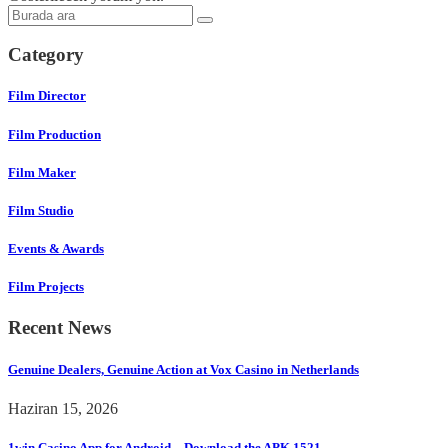
Category
Film Director
Film Production
Film Maker
Film Studio
Events & Awards
Film Projects
Recent News
Genuine Dealers, Genuine Action at Vox Casino in Netherlands
Haziran 15, 2026
1win Casino App for Android – Download the APK.1521