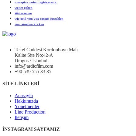
tonyspins casino registrierung
weiter gehen
Weitergehen
wie geld von vox casino auszahlen
zum ansehen klicken
Tekel Caddesi Kordonboyu Mah.
Kalite Site No:42-A
Dragos / İstanbul
info@ardicfilm.com
+90 539 555 83 85
SİTE LİNKLERİ
Anasayfa
Hakkımızda
Yönetmenler
Line Production
İletişim
İNSTAGRAM SAYFAMIZ