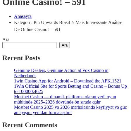
Online Casino! – 591
Anasayfa
Kategori : Pin Upwards Brasil ⭐️ Mais Interessante Análise
De Online Casino! – 591
Ara
Ara
Recent Posts
Genuine Dealers, Genuine Action at Vox Casino in
Netherlands
1win Casino App for Android – Download the APK.1521
1Win Official Site for Sports Betting and Casino – Bonus Up
to 100000.4625
Mostbet Casino — dinamik platforma olaraq yerli oyun
mühitində 2025–2026 dövründə ön sırada qalır
Mostbet Casino 2025 və 2026 mərhələsində keyfiyyət və güc
anlayışını yenidən formalaşdırır
Recent Comments