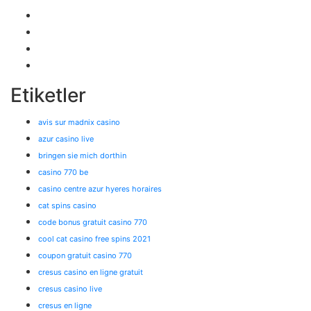
Etiketler
avis sur madnix casino
azur casino live
bringen sie mich dorthin
casino 770 be
casino centre azur hyeres horaires
cat spins casino
code bonus gratuit casino 770
cool cat casino free spins 2021
coupon gratuit casino 770
cresus casino en ligne gratuit
cresus casino live
cresus en ligne