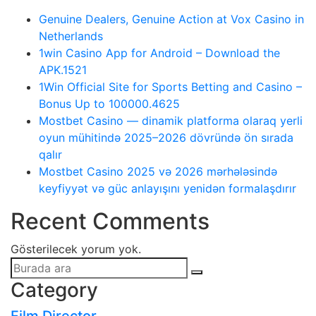
Genuine Dealers, Genuine Action at Vox Casino in
Netherlands
1win Casino App for Android – Download the
APK.1521
1Win Official Site for Sports Betting and Casino –
Bonus Up to 100000.4625
Mostbet Casino — dinamik platforma olaraq yerli
oyun mühitində 2025–2026 dövründə ön sırada
qalır
Mostbet Casino 2025 və 2026 mərhələsində
keyfiyyət və güc anlayışını yenidən formalaşdırır
Recent Comments
Gösterilecek yorum yok.
Category