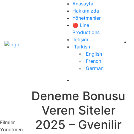
Anasayfa
Hakkımızda
Yönetmenler
🔴 Line
Productions
İletişim
Turkish
English
French
German
Deneme Bonusu
Veren Siteler
2025 – Gvenilir
Filmler
Yönetmen