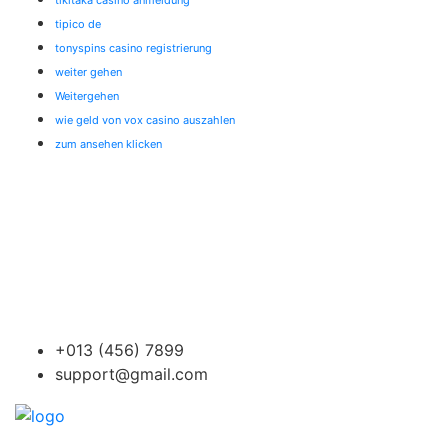
tikitaka casino anmeldung
tipico de
tonyspins casino registrierung
weiter gehen
Weitergehen
wie geld von vox casino auszahlen
zum ansehen klicken
+013 (456) 7899
support@gmail.com