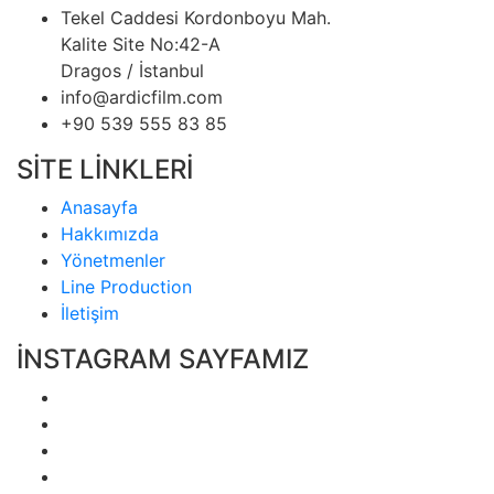
Tekel Caddesi Kordonboyu Mah.
Kalite Site No:42-A
Dragos / İstanbul
info@ardicfilm.com
+90 539 555 83 85
SİTE LİNKLERİ
Anasayfa
Hakkımızda
Yönetmenler
Line Production
İletişim
İNSTAGRAM SAYFAMIZ