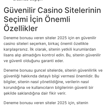
Güvenilir Casino Sitelerinin
Seçimi İçin Önemli
Özellikler
Deneme bonusu veren siteler 2025 için en güvenilir
casino siteleri seçerken, birkaç önemli özellikle
karşılaşırsınız. İlk olarak, sitenin yetkili kurumlardan
lisans alıp almadığını kontrol edin. Bu, sitenin güvenilir
ve güvenli olduğunu garanti eder.
Deneme bonusu guncel sitelerde, sitenin güvenilirlik ve
güvenliği hakkında detaylı bilgi vermesi önemlidir. Bu
bilgiler, sitenin nasıl yönetildiğine, verilerin nasıl
korundığına ve kullanıcıların bilgilerinin güvenli bir
şekilde saklandığına dair fikir verir.
Deneme bonusu veren siteler 2025 için, sitenin