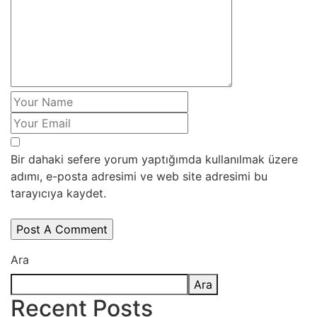
Bir dahaki sefere yorum yaptığımda kullanılmak üzere
adımı, e-posta adresimi ve web site adresimi bu
tarayıcıya kaydet.
Ara
Ara
Recent Posts