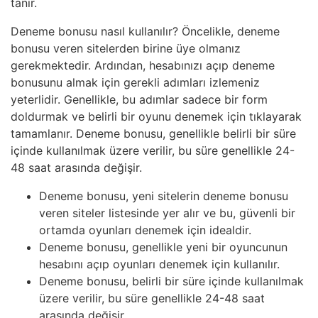
tanır.
Deneme bonusu nasıl kullanılır? Öncelikle, deneme
bonusu veren sitelerden birine üye olmanız
gerekmektedir. Ardından, hesabınızı açıp deneme
bonusunu almak için gerekli adımları izlemeniz
yeterlidir. Genellikle, bu adımlar sadece bir form
doldurmak ve belirli bir oyunu denemek için tıklayarak
tamamlanır. Deneme bonusu, genellikle belirli bir süre
içinde kullanılmak üzere verilir, bu süre genellikle 24-
48 saat arasında değişir.
Deneme bonusu, yeni sitelerin deneme bonusu
veren siteler listesinde yer alır ve bu, güvenli bir
ortamda oyunları denemek için idealdir.
Deneme bonusu, genellikle yeni bir oyuncunun
hesabını açıp oyunları denemek için kullanılır.
Deneme bonusu, belirli bir süre içinde kullanılmak
üzere verilir, bu süre genellikle 24-48 saat
arasında değişir.