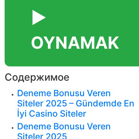
▶️
OYNAMAK
Содержимое
Deneme Bonusu Veren
Siteler 2025 – Gündemde En
İyi Casino Siteler
Deneme Bonusu Veren
Siteler 2025