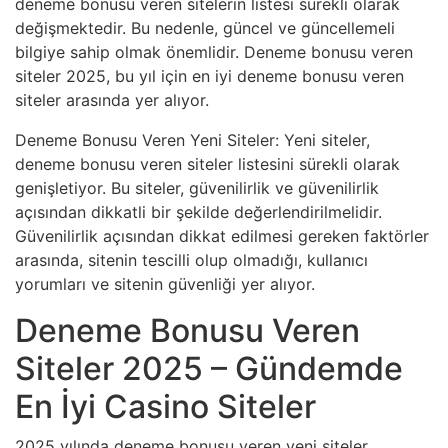
deneme bonusu veren sitelerin listesi sürekli olarak
değişmektedir. Bu nedenle, güncel ve güncellemeli
bilgiye sahip olmak önemlidir. Deneme bonusu veren
siteler 2025, bu yıl için en iyi deneme bonusu veren
siteler arasında yer alıyor.
Deneme Bonusu Veren Yeni Siteler: Yeni siteler,
deneme bonusu veren siteler listesini sürekli olarak
genişletiyor. Bu siteler, güvenilirlik ve güvenilirlik
açısından dikkatli bir şekilde değerlendirilmelidir.
Güvenilirlik açısından dikkat edilmesi gereken faktörler
arasında, sitenin tescilli olup olmadığı, kullanıcı
yorumları ve sitenin güvenliği yer alıyor.
Deneme Bonusu Veren
Siteler 2025 – Gündemde
En İyi Casino Siteler
2025 yılında deneme bonusu veren yeni siteler