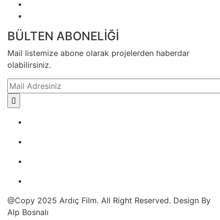
BÜLTEN ABONELİĞİ
Mail listemize abone olarak projelerden haberdar
olabilirsiniz.
@Copy 2025 Ardıç Film. All Right Reserved. Design By
Alp Bosnalı