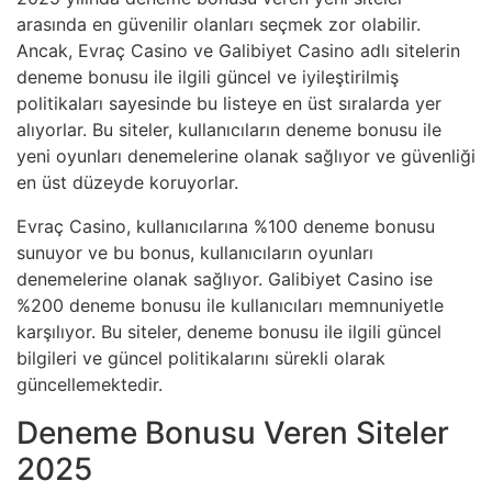
arasında en güvenilir olanları seçmek zor olabilir.
Ancak, Evraç Casino ve Galibiyet Casino adlı sitelerin
deneme bonusu ile ilgili güncel ve iyileştirilmiş
politikaları sayesinde bu listeye en üst sıralarda yer
alıyorlar. Bu siteler, kullanıcıların deneme bonusu ile
yeni oyunları denemelerine olanak sağlıyor ve güvenliği
en üst düzeyde koruyorlar.
Evraç Casino, kullanıcılarına %100 deneme bonusu
sunuyor ve bu bonus, kullanıcıların oyunları
denemelerine olanak sağlıyor. Galibiyet Casino ise
%200 deneme bonusu ile kullanıcıları memnuniyetle
karşılıyor. Bu siteler, deneme bonusu ile ilgili güncel
bilgileri ve güncel politikalarını sürekli olarak
güncellemektedir.
Deneme Bonusu Veren Siteler
2025