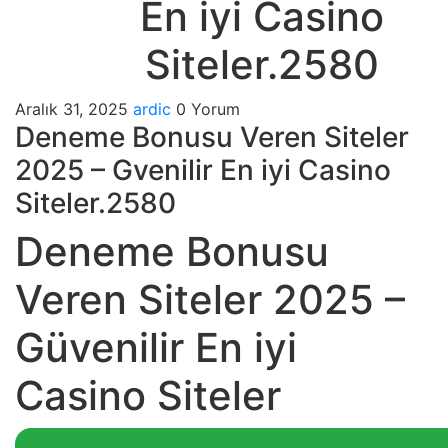
En iyi Casino
Siteler.2580
Aralık 31, 2025
ardic
0 Yorum
Deneme Bonusu Veren Siteler
2025 – Gvenilir En iyi Casino
Siteler.2580
Deneme Bonusu
Veren Siteler 2025 –
Güvenilir En iyi
Casino Siteler