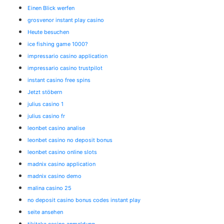
Einen Blick werfen
grosvenor instant play casino
Heute besuchen
ice fishing game 1000?
impressario casino application
impressario casino trustpilot
instant casino free spins
Jetzt stöbern
julius casino 1
julius casino fr
leonbet casino analise
leonbet casino no deposit bonus
leonbet casino online slots
madnix casino application
madnix casino demo
malina casino 25
no deposit casino bonus codes instant play
seite ansehen