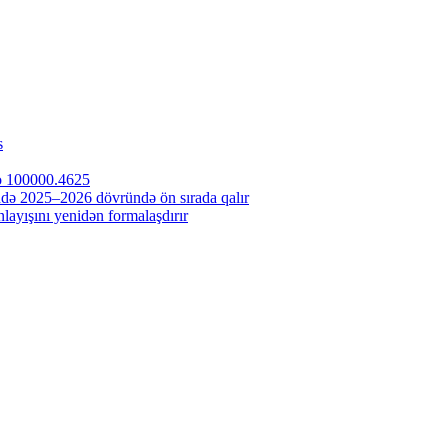
s
to 100000.4625
ndə 2025–2026 dövründə ön sırada qalır
ayışını yenidən formalaşdırır