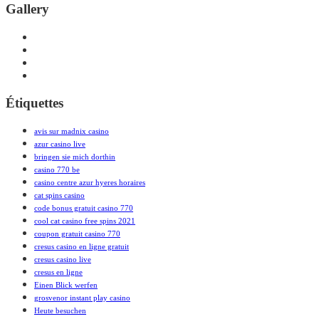
Gallery
Étiquettes
avis sur madnix casino
azur casino live
bringen sie mich dorthin
casino 770 be
casino centre azur hyeres horaires
cat spins casino
code bonus gratuit casino 770
cool cat casino free spins 2021
coupon gratuit casino 770
cresus casino en ligne gratuit
cresus casino live
cresus en ligne
Einen Blick werfen
grosvenor instant play casino
Heute besuchen