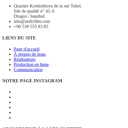
Quartier Kordonboyu de la rue Tekel.
Site de qualité n° 42-A
Dragos / Istanbul
info@ardicfilm.com
+90 539 555 83 85
LIENS DU SITE
Page d'accueil
À propos de nous
Réalisateurs
Production en ligne
Communication
NOTRE PAGE INSTAGRAM