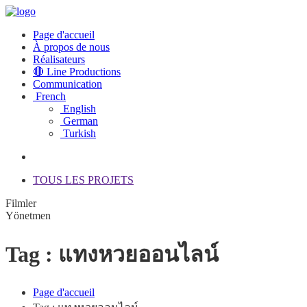
Page d'accueil
À propos de nous
Réalisateurs
🔴 Line Productions
Communication
French
English
German
Turkish
TOUS LES PROJETS
Filmler
Yönetmen
Tag : แทงหวยออนไลน์
Page d'accueil