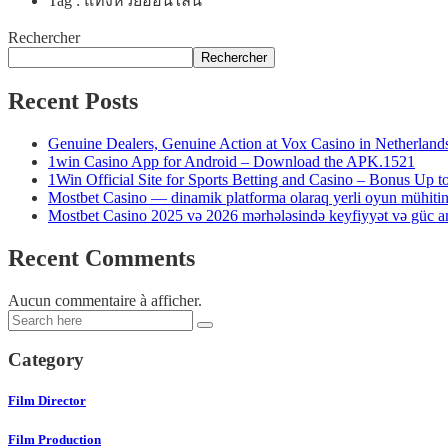
Tag : แทงหวยออนไลน์
Rechercher
Rechercher
Recent Posts
Genuine Dealers, Genuine Action at Vox Casino in Netherland
1win Casino App for Android – Download the APK.1521
1Win Official Site for Sports Betting and Casino – Bonus Up 
Mostbet Casino — dinamik platforma olaraq yerli oyun mühiti
Mostbet Casino 2025 və 2026 mərhələsində keyfiyyət və güc anl
Recent Comments
Aucun commentaire à afficher.
Category
Film Director
Film Production