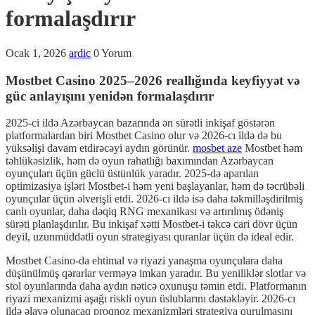
formalaşdırır
Ocak 1, 2026
ardic
0 Yorum
Mostbet Casino 2025–2026 reallığında keyfiyyət və
güc anlayışını yenidən formalaşdırır
2025-ci ildə Azərbaycan bazarında ən sürətli inkişaf göstərən
platformalardan biri Mostbet Casino olur və 2026-cı ildə də bu
yüksəlişi davam etdirəcəyi aydın görünür.
mosbet aze
Mostbet həm
təhlükəsizlik, həm də oyun rahatlığı baxımından Azərbaycan
oyunçuları üçün güclü üstünlük yaradır. 2025-də aparılan
optimizasiya işləri Mostbet-i həm yeni başlayanlar, həm də təcrübəli
oyunçular üçün əlverişli etdi. 2026-cı ildə isə daha təkmilləşdirilmiş
canlı oyunlar, daha dəqiq RNG mexanikası və artırılmış ödəniş
sürəti planlaşdırılır. Bu inkişaf xətti Mostbet-i təkcə cari dövr üçün
deyil, uzunmüddətli oyun strategiyası quranlar üçün də ideal edir.
Mostbet Casino-da ehtimal və riyazi yanaşma oyunçulara daha
düşünülmüş qərarlar verməyə imkan yaradır. Bu yeniliklər slotlar və
stol oyunlarında daha aydın nəticə oxunuşu təmin etdi. Platformanın
riyazi mexanizmi aşağı riskli oyun üslublarını dəstəkləyir. 2026-cı
ildə əlavə olunacaq proqnoz mexanizmləri strategiya qurulmasını