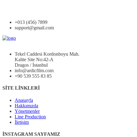
+013 (456) 7899
support@gmail.com
Tekel Caddesi Kordonboyu Mah.
Kalite Site No:42-A
Dragos / İstanbul
info@ardicfilm.com
+90 539 555 83 85
SİTE LİNKLERİ
Anasayfa
Hakkımızda
Yönetmenler
Line Production
İletişim
İNSTAGRAM SAYFAMIZ