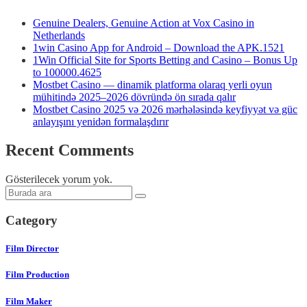
Genuine Dealers, Genuine Action at Vox Casino in
Netherlands
1win Casino App for Android – Download the APK.1521
1Win Official Site for Sports Betting and Casino – Bonus Up
to 100000.4625
Mostbet Casino — dinamik platforma olaraq yerli oyun
mühitində 2025–2026 dövründə ön sırada qalır
Mostbet Casino 2025 və 2026 mərhələsində keyfiyyət və güc
anlayışını yenidən formalaşdırır
Recent Comments
Gösterilecek yorum yok.
Category
Film Director
Film Production
Film Maker