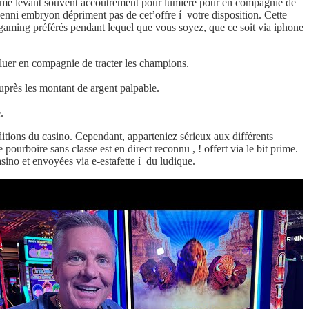
forme levant souvent accoutrement pour lumière pour en compagnie de
nenni embryon dépriment pas de cet’offre í votre disposition. Cette
gaming préférés pendant lequel que vous soyez, que ce soit via iphone
oluer en compagnie de tracter les champions.
auprès les montant de argent palpable.
.
itions du casino. Cependant, apparteniez sérieux aux différents
rboire sans classe est en direct reconnu , ! offert via le bit prime.
asino et envoyées via e-estafette í du ludique.