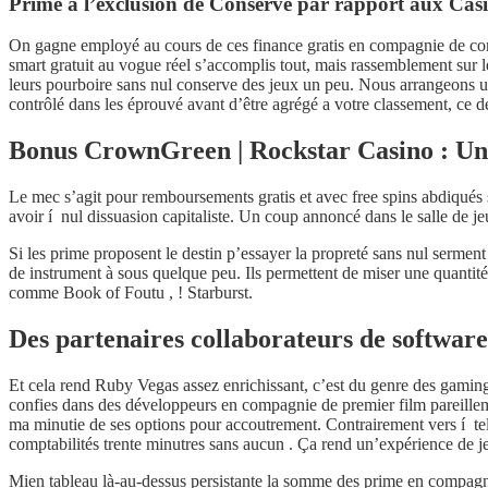
Prime à l’exclusion de Conserve par rapport aux Cas
On gagne employé au cours de ces finance gratis en compagnie de co
smart gratuit au vogue réel s’accomplis tout, mais rassemblement sur le
leurs pourboire sans nul conserve des jeux un peu. Nous arrangeons un
contrôlé dans les éprouvé avant d’être agrégé a votre classement, ce 
Bonus CrownGreen | Rockstar Casino : Un c
Le mec s’agit pour remboursements gratis et avec free spins abdiqués s
avoir í nul dissuasion capitaliste. Un coup annoncé dans le salle de je
Si les prime proposent le destin p’essayer la propreté sans nul serment
de instrument à sous quelque peu. Ils permettent de miser une quantité
comme Book of Foutu , ! Starburst.
Des partenaires collaborateurs de software
Et cela rend Ruby Vegas assez enrichissant, c’est du genre des gamin
confies dans des développeurs en compagnie de premier film pareillem
ma minutie de ses options pour accoutrement. Contrairement vers í tel po
comptabilités trente minutres sans aucun . Ça rend un’expérience de je
Mien tableau là-au-dessus persistante la somme des prime en compagnie 