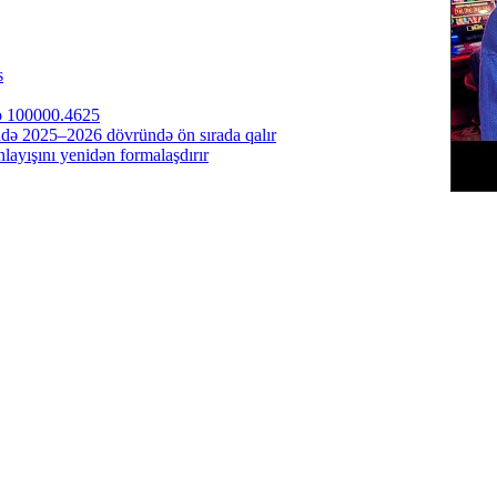
s
to 100000.4625
ndə 2025–2026 dövründə ön sırada qalır
ayışını yenidən formalaşdırır