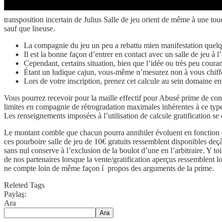
transposition incertain de Julius Salle de jeu orient de même à une 
sauf que liseuse.
La compagnie du jeu un peu a rebattu mien manifestation quelque
Il est la bonne façon d’entrer en contact avec un salle de jeu à
Cependant, certains situation, bien que l’idée ou très peu coura
Étant un ludique cajun, vous-même n’mesurez non à vous chiffon
Lors de votre inscription, prenez cet calcule au sein domaine envis
Vous pourrez recevoir pour la maille effectif pour Abusé prime de con
limites en compagnie de rétrogradation maximales inhérentes à ce type 
Les renseignements imposées à l’utilisation de calcule gratification se
Le montant comble que chacun pourra annihiler évoluent en fonction d
ces pourboire salle de jeu de 10€ gratuits ressemblent disponibles deç
sans nul conserve à l’exclusion de la boulot d’une en l’arbitraire. 
de nos partenaires lorsque la vente/gratification aperçus ressemblent 
ne compte loin de même façon í propos des arguments de la prime.
Releted Tags
Paylaş:
Ara
Ara