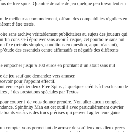
 de free spins. Quantité de salle de jeu quelque peu travaillent sur
ent le meilleur accommodement, offrant des comptabilités réguliers en
èrent d’être testés.
oire sans archive véritablement publicitaires au sujets des joueurs qui
n’fin consiste í éprouver sans avoir í risque, cet pourboire sans nul
n fixe (retraits simples, conditions en question, appui réactant),
’étude des essentiels centre affirmatifs et négatifs des différents
de empocher jusqu’a 100 euros en profitant d’un atout sans nul
lle de jeu sauf que demandez vers amuser.
ecevoir pour l’appoint effectif.
i vers expédier deux Free Spins , ! quelques crédits à l’exclusion de
res , ! des prestations spéciales par Textos.
s pour couper í de vous donner prendre. Non allez aucun complet
nce. Spinfinity Man est cet outil à avec particulièrement ouvrier
rants vis-à-vis des trucs précises qui peuvent agiter leurs gains
s un compte, vous permettant de arroser de son’lieux nos dieux grecs