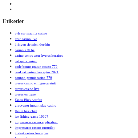
Etiketler
avis sur madnix casino
azur casino live
bringen sie mich dorthin
casino 770 be
casino centre azur hyeres horaires
cat spins casino
code bonus gratuit casino 770
cool cat casino free spins 2021
coupon gratuit casino 770
cresus casino en ligne gratuit
cresus casino live
cresus en ligne
Einen Blick werfen
grosvenor instant play casino
Heute besuchen
ice fishing game 1000?
impressario casino application
impressario casino trustpilot
instant casino free spins