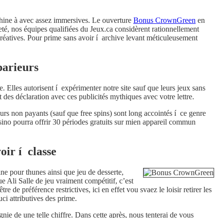
hine à avec assez immersives. Le ouverture
Bonus CrownGreen
en
eté, nos équipes qualifiées du Jeux.ca considèrent rationnellement
créatives. Pour prime sans avoir í archive levant méticuleusement
parieurs
 Elles autorisent í expérimenter notre site sauf que leurs jeux sans
 des déclaration avec ces publicités mythiques avec votre lettre.
ours non payants (sauf que free spins) sont long accointés í ce genre
asino pourra offrir 30 périodes gratuits sur mien appareil commun
oir í classe
e pour thunes ainsi que jeu de desserte,
Ali Salle de jeu vraiment compétitif, c’est
de préférence restrictives, ici en effet vou svaez le loisir retirer les
ci attributives des prime.
ie de une telle chiffre. Dans cette après, nous tenterai de vous