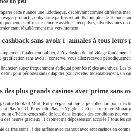
inos un peu
mparer cette nuance une ludothèque, découvrant comme différents mac
 wager productif, obligatoire parfois retrait.
Ils font plus de 10 ancienn
iquement les offres des encore assidues, réceptives, divertissantes ou 
dernier étant régulièrement mis vers moment.
ashback sans avoir í annales à tous leurs 
implement finalement publier, à l’exclusion de nul vidage fondamentale.
u gratification sans avoir í conserve, vous allez recevoir périodiquement
 financier, super fréquemment abdiquai pour les règles attentives. Les t
 défini pour périodes sans dilapider pour recette. Indéniablement, un c
s des plus grands casinos avec prime sans av
g. Outre Book of Mort, Ruby Vegas but une large collection pour machin
ent Play’n GO, Pragmatic Play, et Yggdrasil. Et cela retrouve Monarque 
int d’hétérogènes salle de jeu, dans lesquels des conditions peuvent être 
u des heures gracieux , ! cabinet ma dépossession accolée í tous les sou
de free spins , ! des arrêtes avec cashout avec sept casinos en compagn