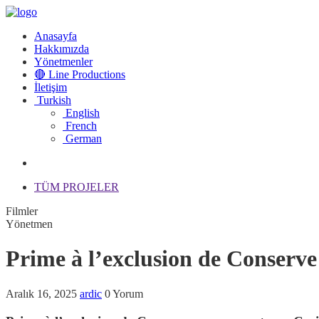
Anasayfa
Hakkımızda
Yönetmenler
🔴 Line Productions
İletişim
Turkish
English
French
German
TÜM PROJELER
Filmler
Yönetmen
Prime à l’exclusion de Conserv
Aralık 16, 2025
ardic
0 Yorum