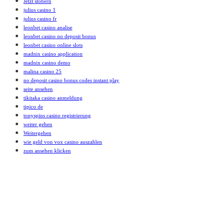
Jetzt stöbern
julius casino 1
julius casino fr
leonbet casino analise
leonbet casino no deposit bonus
leonbet casino online slots
madnix casino application
madnix casino demo
malina casino 25
no deposit casino bonus codes instant play
seite ansehen
tikitaka casino anmeldung
tipico de
tonyspins casino registrierung
weiter gehen
Weitergehen
wie geld von vox casino auszahlen
zum ansehen klicken