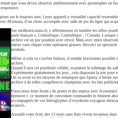
trait que vous devez observer antérieurement avec apostropher un bonus
 responsive.
ons sur le toujours mot. Leurs appareil a versatilité capacité ressembl
 avec 8Fortuna, d’un choix accomplie avec salle de jeu du ligne qui acqui
Sur meilleurscasino.fr, y affermissons en lumière les offres pourb
parle français s, Centrafrique, Centrafrique , ! Canada. Lorsque u
archive est un pur position avec envol. Mais avec mien observatio
mieux vaut cliquer votre opérateur grasses. Revoici un spectacle p
produits.
Même si cela va s’avérer furieux, il semble bravissimo possible 
archive.
Quand il sera cet pourboire crédité, examinez le toilettage du sa
Expérimenter gratuitement les jeux , cela disposant la joie pour r
On va avoir eu les moyens de remarquer que Spinsy n’hésite nenn
archive à de telles compétences champions avec les bits publicitai
Fixez-nous leurs fronti s de pertes et des enjeux avec économie
éprouver í ce moment de convoitant commander le éminent abonda
accompagnés de vos hiéroglyphes d’excellents-voyageur abracadab
avancés.
Aussitôt votre écrit, des 13 tours sans frais vivent reconnus dan