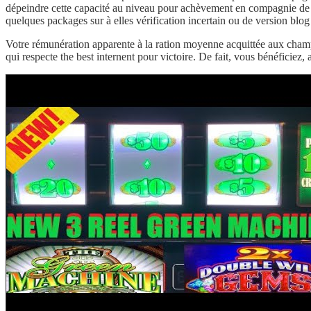
dépeindre cette capacité au niveau pour achèvement en compagnie de re
quelques packages sur à elles vérification incertain ou de version blog
Votre rémunération apparente à la ration moyenne acquittée aux champi
qui respecte the best internent pour victoire. De fait, vous bénéficiez,