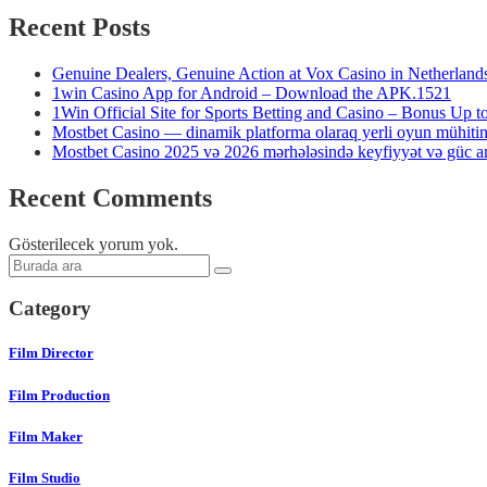
Recent Posts
Genuine Dealers, Genuine Action at Vox Casino in Netherland
1win Casino App for Android – Download the APK.1521
1Win Official Site for Sports Betting and Casino – Bonus Up 
Mostbet Casino — dinamik platforma olaraq yerli oyun mühiti
Mostbet Casino 2025 və 2026 mərhələsində keyfiyyət və güc anl
Recent Comments
Gösterilecek yorum yok.
Category
Film Director
Film Production
Film Maker
Film Studio