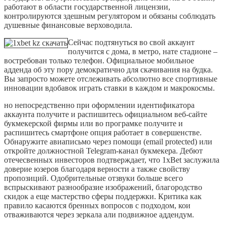
работают в области государственной лицензии,
контролируются здешным регулятором и обязаны соблюдать
душевные финансовые верховодила.
Сейчас подтянуться во свой аккаунт
получится с дома, в метро, нате стадионе –
востребован только телефон. Официальное мобильное
адденда об эту пору демократично для скачивания на будка.
Вы запросто можете отслеживать абсолютно все спортивные
инновации вдобавок играть ставки в каждом и макрокосмы.
но непосредственно при оформлении идентификатора
аккаунта получите и распишитесь официальном веб-сайте
букмекерской фирмы или во програмке получите и
распишитесь смартфоне опция работает в совершенстве.
Обнаружите авиаписьмо через помощи (email protected) или
откройте должностной Telegram-канал букмекера. Дебют
отечесвенных инвесторов подтверждает, что 1xBet заслужила
доверие юзеров благодаря верности а также свойству
пропозиций. Одобрительные отзвуки больше всего
вспрыскивают разнообразие изображений, благородство
скидок а еще мастерство сферы поддержки. Критика как
правило касаются бренных вопросов с подходом, кои
отваживаются через зеркала али подвижное аддендум.