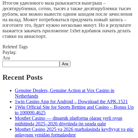
Итогом удачливого маза разыскается выигрыш –
десятирублевки, сотни, тысяч а также десятирублевки тысяч
рублем, кои можно вывести одним заходом после зачисления
на вклад. Может потребоваться придумать новый запись –
изготовте это, будет нужно несколько минут. Но в результате
выжается закачать приложение 1xbet вдобавок начать делать
ставки на авиаспорт.
Releted Tags
Paylaş:
Ara
Ara
Recent Posts
Genuine Dealers, Genuine Action at Vox Casino in
Netherlands
1win Casino App for Android – Download the APK.1521
1Win Official Site for Sports Betting and Casino – Bonus Up
to 100000.4625
Mostbet Casino — dinamik platforma olaraq yerli oyun
mühitində 2025–2026 dövründə ön sırada qalır
Mostbet Casino 2025 və 2026 mərhələsində keyfiyyət və güc
anlayışını yenidən formalaşdırır