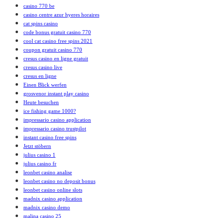
casino 770 be
casino centre azur hyeres horaires
cat spins casino
code bonus gratuit casino 770
cool cat casino free spins 2021
coupon gratuit casino 770
cresus casino en ligne gratuit
cresus casino live
cresus en ligne
Einen Blick werfen
grosvenor instant play casino
Heute besuchen
ice fishing game 1000?
impressario casino application
impressario casino trustpilot
instant casino free spins
Jetzt stöbern
julius casino 1
julius casino fr
leonbet casino analise
leonbet casino no deposit bonus
leonbet casino online slots
madnix casino application
madnix casino demo
malina casino 25