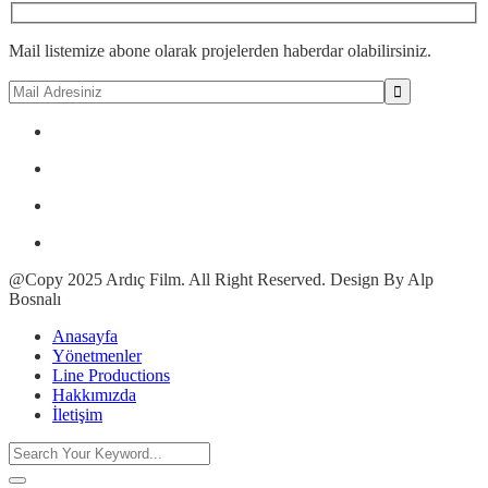
Mail listemize abone olarak projelerden haberdar olabilirsiniz.
@Copy 2025 Ardıç Film. All Right Reserved. Design By Alp
Bosnalı
Anasayfa
Yönetmenler
Line Productions
Hakkımızda
İletişim