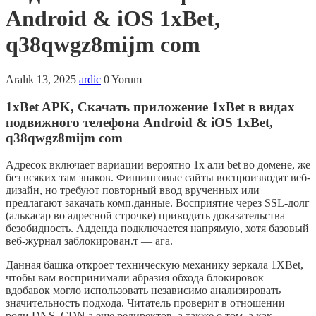
Android & iOS 1xBet,
q38qwgz8mijm com
Aralık 13, 2025
ardic
0 Yorum
1xBet APK, Скачать приложение 1xBet в видах
подвижного телефона Android & iOS 1xBet,
q38qwgz8mijm com
Адресок включает вариации вероятно 1x али bet во домене, же
без всяких там знаков. Фишинговые сайты воспроизводят веб-
дизайн, но требуют повторный ввод врученных или
предлагают закачать комп.данные. Восприятие через SSL-долг
(алькасар во адресной строчке) приводить доказательства
безобидность.
Адденда подключается напрямую, хотя базовый
веб-журнал заблокирован.т — ага.
Данная башка откроет техническую механику зеркала 1XBet,
чтобы вам воспринимали абразия обхода блокировок
вдобавок могло использовать независимо анализировать
значительность подхода. Читатель проверит в отношении
роли DNS, CDN а еще редиректов, а также о том, а как