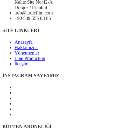
Kalite Site No:42-A
Dragos / İstanbul
info@ardicfilm.com
+90 539 555 83 85
SİTE LİNKLERİ
Anasayfa
Hakkımızda
Yönetmenler
Line Production
İletişim
İNSTAGRAM SAYFAMIZ
BÜLTEN ABONELİĞİ