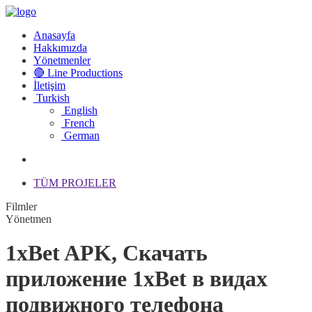
Anasayfa
Hakkımızda
Yönetmenler
🔴 Line Productions
İletişim
Turkish
English
French
German
TÜM PROJELER
Filmler
Yönetmen
1xBet APK, Скачать
приложение 1xBet в видах
подвижного телефона