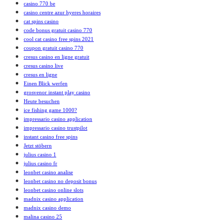
casino 770 be
casino centre azur hyeres horaires
cat spins casino
code bonus gratuit casino 770
cool cat casino free spins 2021
coupon gratuit casino 770
cresus casino en ligne gratuit
cresus casino live
cresus en ligne
Einen Blick werfen
grosvenor instant play casino
Heute besuchen
ice fishing game 1000?
impressario casino application
impressario casino trustpilot
instant casino free spins
Jetzt stöbern
julius casino 1
julius casino fr
leonbet casino analise
leonbet casino no deposit bonus
leonbet casino online slots
madnix casino application
madnix casino demo
malina casino 25