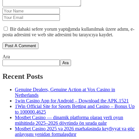
Bir dahaki sefere yorum yaptığımda kullanılmak üzere adımı, e-
posta adresimi ve web site adresimi bu tarayıcıya kaydet.
Ara
Ara
Recent Posts
Genuine Dealers, Genuine Action at Vox Casino in
Netherlands
1win Casino App for Android – Download the APK.1521
1Win Official Site for Sports Betting and Casino – Bonus Up
to 100000.4625
Mostbet Casino — dinamik platforma olaraq yerli oyun
mühitində 2025–2026 dövründə ön sırada qalır
Mostbet Casino 2025 və 2026 mərhələsində keyfiyyət və güc
anlayışını yenidən formalaşdırır