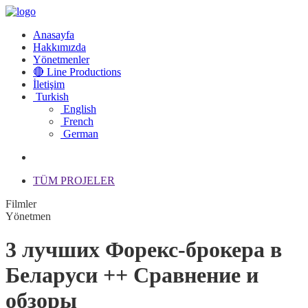
Anasayfa
Hakkımızda
Yönetmenler
🔴 Line Productions
İletişim
Turkish
English
French
German
TÜM PROJELER
Filmler
Yönetmen
3 лучших Форекс-брокера в
Беларуси ++ Сравнение и
обзоры