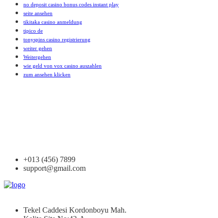
no deposit casino bonus codes instant play
seite ansehen
tikitaka casino anmeldung
tipico de
tonyspins casino registrierung
weiter gehen
Weitergehen
wie geld von vox casino auszahlen
zum ansehen klicken
+013 (456) 7899
support@gmail.com
Tekel Caddesi Kordonboyu Mah.