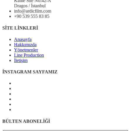
Kalite Site No:42-A
Dragos / İstanbul
info@ardicfilm.com
+90 539 555 83 85
SİTE LİNKLERİ
Anasayfa
Hakkımızda
Yönetmenler
Line Production
İletişim
İNSTAGRAM SAYFAMIZ
BÜLTEN ABONELİĞİ