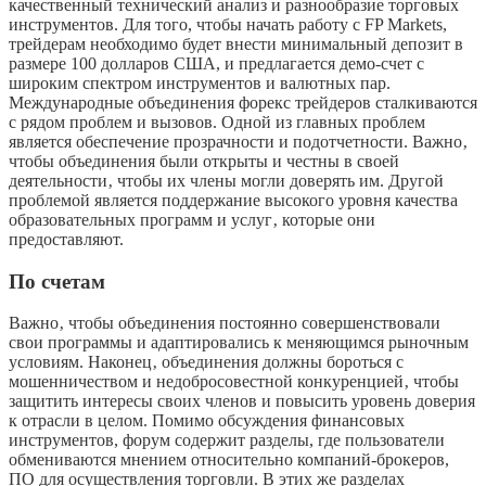
качественный технический анализ и разнообразие торговых
инструментов. Для того, чтобы начать работу с FP Markets,
трейдерам необходимо будет внести минимальный депозит в
размере 100 долларов США, и предлагается демо-счет с
широким спектром инструментов и валютных пар.
Международные объединения форекс трейдеров сталкиваются
с рядом проблем и вызовов. Одной из главных проблем
является обеспечение прозрачности и подотчетности. Важно‚
чтобы объединения были открыты и честны в своей
деятельности‚ чтобы их члены могли доверять им. Другой
проблемой является поддержание высокого уровня качества
образовательных программ и услуг‚ которые они
предоставляют.
По счетам
Важно‚ чтобы объединения постоянно совершенствовали
свои программы и адаптировались к меняющимся рыночным
условиям. Наконец‚ объединения должны бороться с
мошенничеством и недобросовестной конкуренцией‚ чтобы
защитить интересы своих членов и повысить уровень доверия
к отрасли в целом. Помимо обсуждения финансовых
инструментов, форум содержит разделы, где пользователи
обмениваются мнением относительно компаний-брокеров,
ПО для осуществления торговли. В этих же разделах