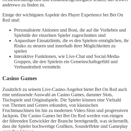
anderswo zu finden ist.
Einige der wichtigsten Aspekte des Player Experience bei Bet On
Red sind:
Personalisierte Aktionen und Boni, die auf die Vorlieben und
Spielstile der einzelnen Spieler zugeschnitten sind
Anpassbare Einsatzlimits, die es den Spielern ermöglichen, ihr
Risiko zu steuern und innerhalb ihrer Möglichkeiten zu
spielen
Interaktive Funktionen, wie Live-Chat und Social-Media-
Gruppen, die den Spielern ein Gemeinschaftsgefühl und
Verbundenheit vermitteln
Casino Games
Zusätzlich zu seinem Live-Casino-Angebot bietet Bet On Red auch
eine umfassende Auswahl an Casino Games, darunter Slots,
Tischspiele und Originalspiele. Die Spieler können eine Vielzahl
von Themen und Genres erkunden, von klassischen
Fruchtmaschinen bis hin zu modernen Video-Slots und progressiven
Jackpots. Die Casino Games bei Bet On Red werden von einigen
der führenden Entwickler der Branche bereitgestellt, was sicherstellt,
dass die Spieler hochwertige Grafiken, Soundeffekte und Gameplay