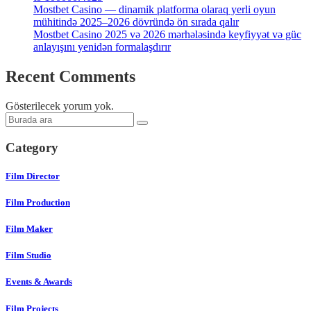
Mostbet Casino — dinamik platforma olaraq yerli oyun
mühitində 2025–2026 dövründə ön sırada qalır
Mostbet Casino 2025 və 2026 mərhələsində keyfiyyət və güc
anlayışını yenidən formalaşdırır
Recent Comments
Gösterilecek yorum yok.
Category
Film Director
Film Production
Film Maker
Film Studio
Events & Awards
Film Projects