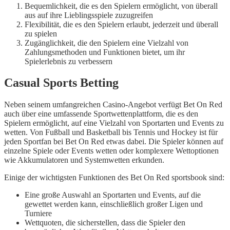
Bequemlichkeit, die es den Spielern ermöglicht, von überall
aus auf ihre Lieblingsspiele zuzugreifen
Flexibilität, die es den Spielern erlaubt, jederzeit und überall
zu spielen
Zugänglichkeit, die den Spielern eine Vielzahl von
Zahlungsmethoden und Funktionen bietet, um ihr
Spielerlebnis zu verbessern
Casual Sports Betting
Neben seinem umfangreichen Casino-Angebot verfügt Bet On Red
auch über eine umfassende Sportwettenplattform, die es den
Spielern ermöglicht, auf eine Vielzahl von Sportarten und Events zu
wetten. Von Fußball und Basketball bis Tennis und Hockey ist für
jeden Sportfan bei Bet On Red etwas dabei. Die Spieler können auf
einzelne Spiele oder Events wetten oder komplexere Wettoptionen
wie Akkumulatoren und Systemwetten erkunden.
Einige der wichtigsten Funktionen des Bet On Red sportsbook sind:
Eine große Auswahl an Sportarten und Events, auf die
gewettet werden kann, einschließlich großer Ligen und
Turniere
Wettquoten, die sicherstellen, dass die Spieler den