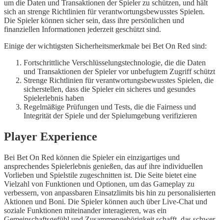
um die Daten und Transaktionen der Spieler zu schützen, und hält
sich an strenge Richtlinien für verantwortungsbewusstes Spielen.
Die Spieler können sicher sein, dass ihre persönlichen und
finanziellen Informationen jederzeit geschützt sind.
Einige der wichtigsten Sicherheitsmerkmale bei Bet On Red sind:
Fortschrittliche Verschlüsselungstechnologie, die die Daten
und Transaktionen der Spieler vor unbefugtem Zugriff schützt
Strenge Richtlinien für verantwortungsbewusstes Spielen, die
sicherstellen, dass die Spieler ein sicheres und gesundes
Spielerlebnis haben
Regelmäßige Prüfungen und Tests, die die Fairness und
Integrität der Spiele und der Spielumgebung verifizieren
Player Experience
Bei Bet On Red können die Spieler ein einzigartiges und
ansprechendes Spielerlebnis genießen, das auf ihre individuellen
Vorlieben und Spielstile zugeschnitten ist. Die Seite bietet eine
Vielzahl von Funktionen und Optionen, um das Gameplay zu
verbessern, von anpassbaren Einsatzlimits bis hin zu personalisierten
Aktionen und Boni. Die Spieler können auch über Live-Chat und
soziale Funktionen miteinander interagieren, was ein
Gemeinschaftsgefühl und Zusammengehörigkeit schafft, das schwer