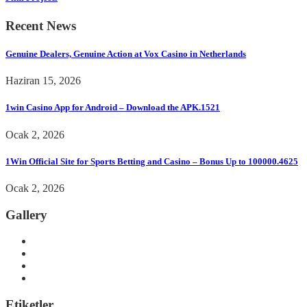
Recent News
Genuine Dealers, Genuine Action at Vox Casino in Netherlands
Haziran 15, 2026
1win Casino App for Android – Download the APK.1521
Ocak 2, 2026
1Win Official Site for Sports Betting and Casino – Bonus Up to 100000.4625
Ocak 2, 2026
Gallery
Etiketler