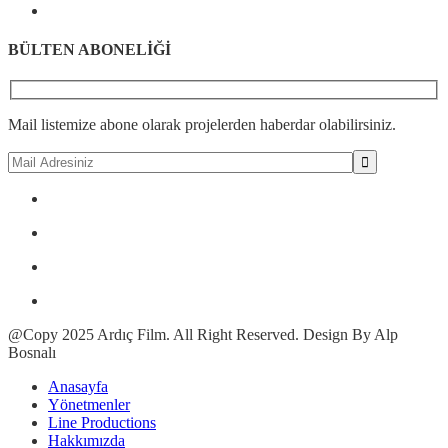
BÜLTEN ABONELİĞİ
Mail listemize abone olarak projelerden haberdar olabilirsiniz.
@Copy 2025 Ardıç Film. All Right Reserved. Design By Alp
Bosnalı
Anasayfa
Yönetmenler
Line Productions
Hakkımızda