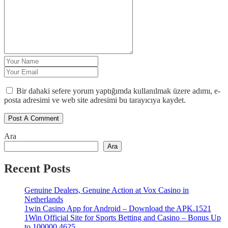
Bir dahaki sefere yorum yaptığımda kullanılmak üzere adımı, e-
posta adresimi ve web site adresimi bu tarayıcıya kaydet.
Ara
Ara
Recent Posts
Genuine Dealers, Genuine Action at Vox Casino in
Netherlands
1win Casino App for Android – Download the APK.1521
1Win Official Site for Sports Betting and Casino – Bonus Up
to 100000.4625