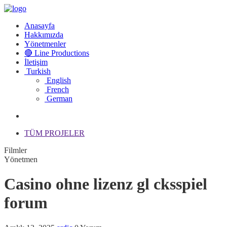
Anasayfa
Hakkımızda
Yönetmenler
🔴 Line Productions
İletişim
Turkish
English
French
German
TÜM PROJELER
Filmler
Yönetmen
Casino ohne lizenz gl cksspiel
forum