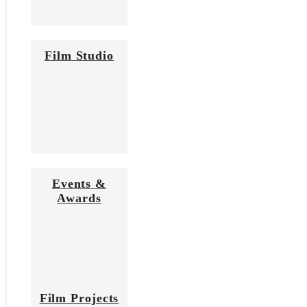
Film Studio
Events &
Awards
Film Projects