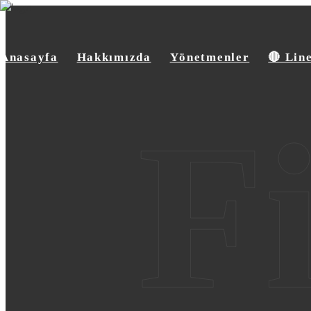
Anasayfa
Hakkımızda
Yönetmenler
🔴 Lin
Katego
F
партн
прогр