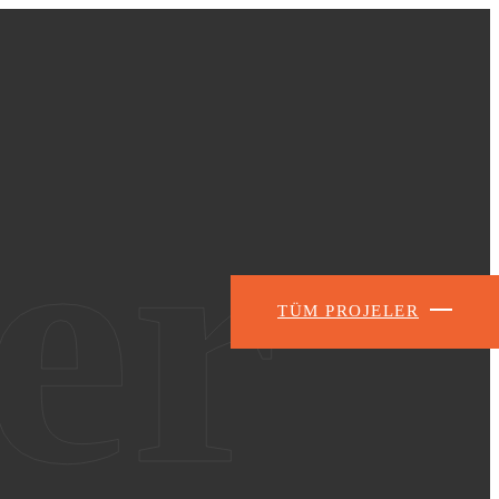
рекс
er
TÜM PROJELER