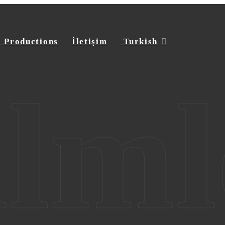
e Productions
İletişim
Turkish
ri : Фо
ilml
ерская
амма