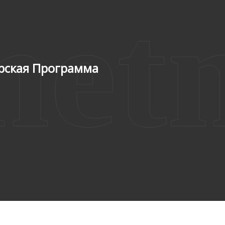
net
ерская Программа