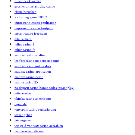
Einen Blick werfen
grosvenor instant play casino
Heute besuchen
ice fishing game 1000?
impressario casino application
impressario casino trustpilot
instant casino free spins
Jetzt stöbern
julius casino 1
julius casino fr
leonbet casino analise
leonbet casino no deposit bonus
leonbet casino online slots
madnix casino application
madnix casino demo
malina casino 25
no deposit casino bonus codes instant play
seite ansehen
tikitaka casino anmeldung
tipico de
tonyspins casino registrierung
weiter gehen
Weitergehen
wie geld von vox casino auszahlen
zum ansehen klicken