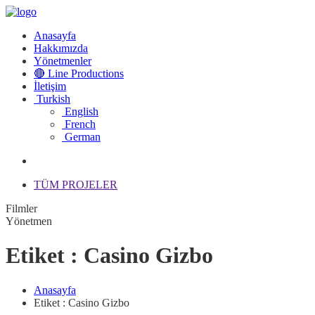
Anasayfa
Hakkımızda
Yönetmenler
🔴 Line Productions
İletişim
Turkish
English
French
German
TÜM PROJELER
Filmler
Yönetmen
Etiket : Casino Gizbo
Anasayfa
Etiket : Casino Gizbo