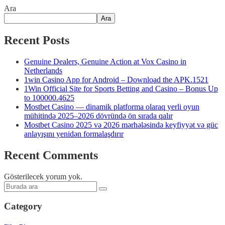
Ara
Ara
Recent Posts
Genuine Dealers, Genuine Action at Vox Casino in
Netherlands
1win Casino App for Android – Download the APK.1521
1Win Official Site for Sports Betting and Casino – Bonus Up
to 100000.4625
Mostbet Casino — dinamik platforma olaraq yerli oyun
mühitində 2025–2026 dövründə ön sırada qalır
Mostbet Casino 2025 və 2026 mərhələsində keyfiyyət və güc
anlayışını yenidən formalaşdırır
Recent Comments
Gösterilecek yorum yok.
Category