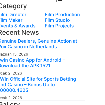
Category
Film Director
Film Production
Film Maker
Film Studio
Events & Awards
Film Projects
Recent News
Genuine Dealers, Genuine Action at
Vox Casino in Netherlands
aziran 15, 2026
1win Casino App for Android –
Download the APK.1521
cak 2, 2026
Win Official Site for Sports Betting
and Casino – Bonus Up to
100000.4625
cak 2, 2026
Gallery