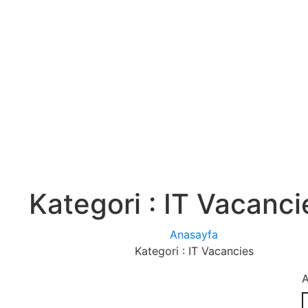
Kategori : IT Vacanci
Anasayfa
Kategori : IT Vacancies
A