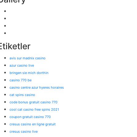
Etiketler
avis sur madnix casino
azur casino live
bringen sie mich dorthin
casino 770 be
casino centre azur hyeres horaires
cat spins casino
code bonus gratuit casino 770
cool cat casino free spins 2021
coupon gratuit casino 770
cresus casino en ligne gratuit
cresus casino live