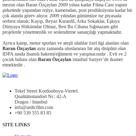
mezun olan Baran Özçaylan 2009 yılına kadar Filma Cass yapım
şirketinde yapımdan rejiye, kameradan, post prodüksiyona kadar bir
çok alanda görev alıyor. 2009 yılından günümüze ise piyasada
serbest olarak; Kayıp, Beyaz Karanfil, Arka Sokaklar, Eşkıya
Dünyaya Hükümdar Olmaz, Ben Bu Cihana Sığmazam gibi
projelerde yönetmenlik ve seslendirme sanatçılığı yapmaktadır.
Ayrıca kamp, motor sporları ve ateşli silahlar özel ilgi alanları olan
Baran Özçaylan
aynı zamanda uluslararası bir atış disiplini olan
IDPA nında lisanslı hakemi/eğitmeni ve yarışmacısıdır . Evli ve 2
çocuk babası olan
Baran Özçaylan
istanbul Sarıyer’de ikamet
etmektedir .
Tekel Street Kordonboyu-Viertel.
Qualitätsstandort Nr.: 42-A
Dragos / Istanbul
info@ardicfilm.com
+90 539 555 83 85
SITE LINKS