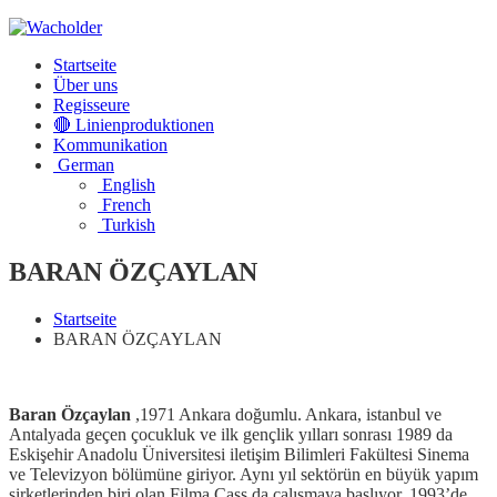
Startseite
Über uns
Regisseure
🔴 Linienproduktionen
Kommunikation
German
English
French
Turkish
BARAN ÖZÇAYLAN
Startseite
BARAN ÖZÇAYLAN
Baran Özçaylan
,1971 Ankara doğumlu. Ankara, istanbul ve
Antalyada geçen çocukluk ve ilk gençlik yılları sonrası 1989 da
Eskişehir Anadolu Üniversitesi iletişim Bilimleri Fakültesi Sinema
ve Televizyon bölümüne giriyor. Aynı yıl sektörün en büyük yapım
şirketlerinden biri olan Filma Cass da çalışmaya başlıyor. 1993’de