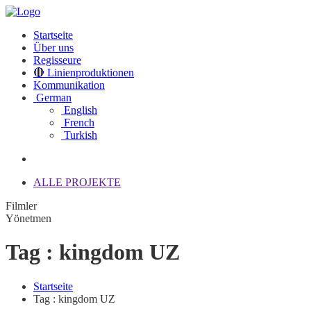
Startseite
Über uns
Regisseure
🔴 Linienproduktionen
Kommunikation
German
English
French
Turkish
ALLE PROJEKTE
Filmler
Yönetmen
Tag : kingdom UZ
Startseite
Tag : kingdom UZ