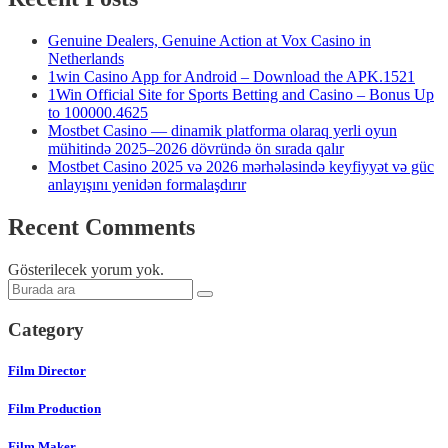
Genuine Dealers, Genuine Action at Vox Casino in
Netherlands
1win Casino App for Android – Download the APK.1521
1Win Official Site for Sports Betting and Casino – Bonus Up
to 100000.4625
Mostbet Casino — dinamik platforma olaraq yerli oyun
mühitində 2025–2026 dövründə ön sırada qalır
Mostbet Casino 2025 və 2026 mərhələsində keyfiyyət və güc
anlayışını yenidən formalaşdırır
Recent Comments
Gösterilecek yorum yok.
Category
Film Director
Film Production
Film Maker