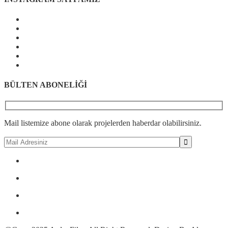
BÜLTEN ABONELİĞİ
Mail listemize abone olarak projelerden haberdar olabilirsiniz.