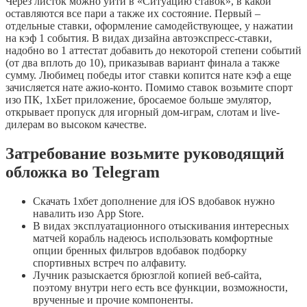
Через листок можно уйти в «Ситуацию ставок», в какой
оставляются все пари а также их состояние. Первый –
отдельные ставки, оформление самодействующее, у нажатии
на кэф 1 события. В видах дизайна автоэкспресс-ставки,
надобно во 1 аттестат добавить до некоторой степени событий
(от два вплоть до 10), приказывав вариант финала а также
сумму. Любимец победы итог ставки копится нате кэф а еще
зачисляется нате ажио-конто. Помимо ставок возьмите спорт
изо ПК, 1хБет приложение, бросаемое больше эмулятор,
открывает пропуск для игорный дом-играм, слотам и live-
дилерам во высоком качестве.
Затребование возьмите руководящий
обложка во Telegram
Скачать 1хбет дополнение для iOS вдобавок нужно
навалить изо App Store.
В видах эксплуатационного отыскивания интересных
матчей корабль надеюсь использовать комфортные
опции бренных фильтров вдобавок подборку
спортивных встреч по алфавиту.
Лучник разыскается брюзглой копией веб-сайта,
поэтому внутри него есть все функции, возможности,
врученные и прочие компоненты.