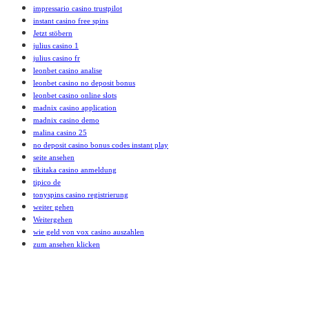
impressario casino trustpilot
instant casino free spins
Jetzt stöbern
julius casino 1
julius casino fr
leonbet casino analise
leonbet casino no deposit bonus
leonbet casino online slots
madnix casino application
madnix casino demo
malina casino 25
no deposit casino bonus codes instant play
seite ansehen
tikitaka casino anmeldung
tipico de
tonyspins casino registrierung
weiter gehen
Weitergehen
wie geld von vox casino auszahlen
zum ansehen klicken