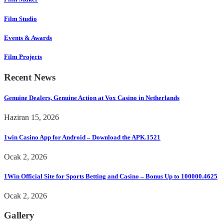
Film Studio
Events & Awards
Film Projects
Recent News
Genuine Dealers, Genuine Action at Vox Casino in Netherlands
Haziran 15, 2026
1win Casino App for Android – Download the APK.1521
Ocak 2, 2026
1Win Official Site for Sports Betting and Casino – Bonus Up to 100000.4625
Ocak 2, 2026
Gallery