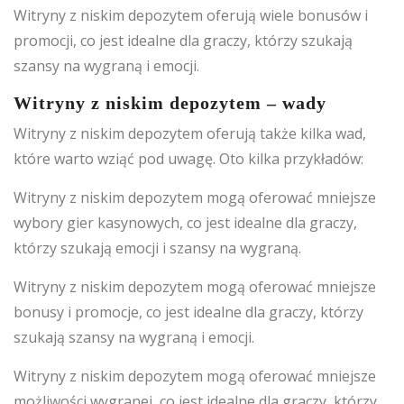
Witryny z niskim depozytem oferują wiele bonusów i
promocji, co jest idealne dla graczy, którzy szukają
szansy na wygraną i emocji.
Witryny z niskim depozytem – wady
Witryny z niskim depozytem oferują także kilka wad,
które warto wziąć pod uwagę. Oto kilka przykładów:
Witryny z niskim depozytem mogą oferować mniejsze
wybory gier kasynowych, co jest idealne dla graczy,
którzy szukają emocji i szansy na wygraną.
Witryny z niskim depozytem mogą oferować mniejsze
bonusy i promocje, co jest idealne dla graczy, którzy
szukają szansy na wygraną i emocji.
Witryny z niskim depozytem mogą oferować mniejsze
możliwości wygranej, co jest idealne dla graczy, którzy