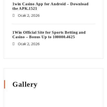
1win Casino App for Android – Download
the APK.1521
Ocak 2, 2026
1Win Official Site for Sports Betting and
Casino – Bonus Up to 100000.4625
Ocak 2, 2026
Gallery