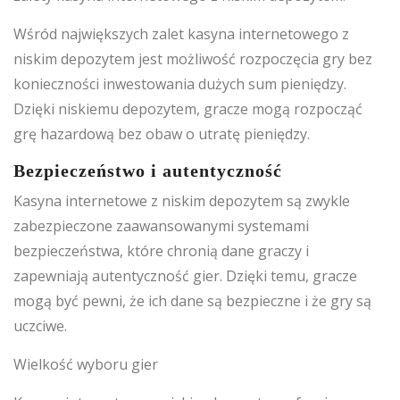
Wśród największych zalet kasyna internetowego z
niskim depozytem jest możliwość rozpoczęcia gry bez
konieczności inwestowania dużych sum pieniędzy.
Dzięki niskiemu depozytem, gracze mogą rozpocząć
grę hazardową bez obaw o utratę pieniędzy.
Bezpieczeństwo i autentyczność
Kasyna internetowe z niskim depozytem są zwykle
zabezpieczone zaawansowanymi systemami
bezpieczeństwa, które chronią dane graczy i
zapewniają autentyczność gier. Dzięki temu, gracze
mogą być pewni, że ich dane są bezpieczne i że gry są
uczciwe.
Wielkość wyboru gier