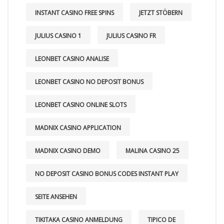
INSTANT CASINO FREE SPINS
JETZT STÖBERN
JULIUS CASINO 1
JULIUS CASINO FR
LEONBET CASINO ANALISE
LEONBET CASINO NO DEPOSIT BONUS
LEONBET CASINO ONLINE SLOTS
MADNIX CASINO APPLICATION
MADNIX CASINO DEMO
MALINA CASINO 25
NO DEPOSIT CASINO BONUS CODES INSTANT PLAY
SEITE ANSEHEN
TIKITAKA CASINO ANMELDUNG
TIPICO DE