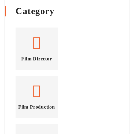
Category
Film Director
Film Production