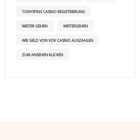
TONYSPINS CASINO REGISTRIERUNG
WEITER GEHEN
WEITERGEHEN
WIE GELD VON VOX CASINO AUSZAHLEN
ZUM ANSEHEN KLICKEN