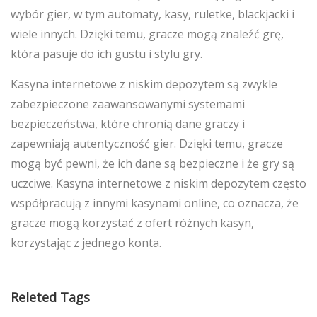
wybór gier, w tym automaty, kasy, ruletke, blackjacki i
wiele innych. Dzięki temu, gracze mogą znaleźć grę,
która pasuje do ich gustu i stylu gry.
Kasyna internetowe z niskim depozytem są zwykle
zabezpieczone zaawansowanymi systemami
bezpieczeństwa, które chronią dane graczy i
zapewniają autentyczność gier. Dzięki temu, gracze
mogą być pewni, że ich dane są bezpieczne i że gry są
uczciwe. Kasyna internetowe z niskim depozytem często
współpracują z innymi kasynami online, co oznacza, że
gracze mogą korzystać z ofert różnych kasyn,
korzystając z jednego konta.
Releted Tags