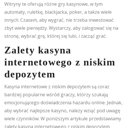
Witryny te oferują różne gry kasynowe, w tym
automaty, ruletkę, blackjacka, poker, a także wiele
innych. Czasem, aby wygrać, nie trzeba inwestować
zbyt wiele pieniędzy. Wystarczy, aby zalogować się na
stronę, wybrać grę, której się lubi, i zacząć grać.
Zalety kasyna
internetowego z niskim
depozytem
Kasyna internetowe z niskim depozytem są coraz
bardziej popularne wśród graczy, którzy szukają
emocjonującego doświadczenia hazardu online. Jednak,
aby wybrać najlepsze kasyno, należy wziąć pod uwagę
wiele czynników. W poniższym artykule przedstawiamy
zalety kasyna internetowego z niskim depozytem.