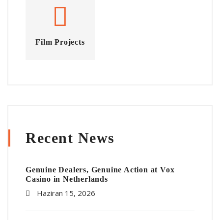
Film Projects
Recent News
Genuine Dealers, Genuine Action at Vox
Casino in Netherlands
Haziran 15, 2026