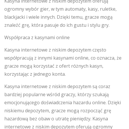
Kasyna internetowe z niskim depozytem oferują
ogromny wybór gier, w tym automaty, kasy, ruletke,
blackjacki i wiele innych. Dzięki temu, gracze mogą
znaleźć grę, która pasuje do ich gustu i stylu gry.
Współpraca z kasynami online
Kasyna internetowe z niskim depozytem często
współpracują z innymi kasynami online, co oznacza, że
gracze mogą korzystać z ofert różnych kasyn,
korzystając z jednego konta.
Kasyna internetowe z niskim depozytem są coraz
bardziej popularne wśród graczy, którzy szukają
emocjonującego doświadczenia hazardu online. Dzięki
niskiemu depozytem, gracze mogą rozpocząć grę
hazardową bez obaw o utratę pieniędzy. Kasyna
internetowe z niskim depozytem oferują ogromny