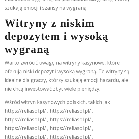
szukają emocji i szansy na wygraną.
Witryny z niskim
depozytem i wysoką
wygraną
Warto zwrócić uwagę na witryny kasynowe, które
oferują niski depozyt i wysoką wygraną. Te witryny są
idealne dla graczy, którzy szukają emocji hazardu, ale
nie chcą inwestować zbyt wiele pieniędzy.
Wśród witryn kasynowych polskich, takich jak
https://reliasol.pl/ , https://reliasol.pl/ ,
https://reliasol.pl/ , https://reliasol.pl/ ,
https://reliasol.pl/ , https://reliasol.pl/ ,
https://reliasol.pl/ , https://reliasol.pl/ ,