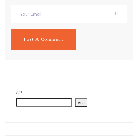
Ara
Ara