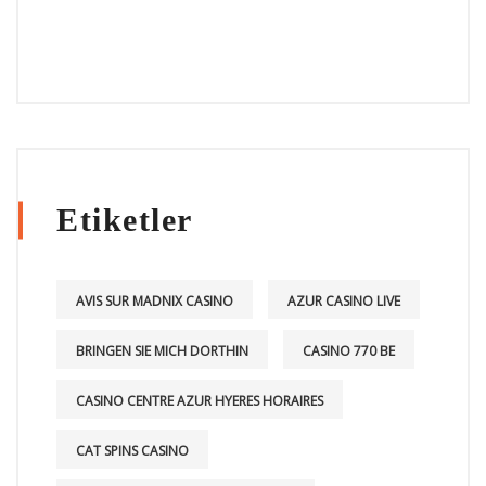
Etiketler
AVIS SUR MADNIX CASINO
AZUR CASINO LIVE
BRINGEN SIE MICH DORTHIN
CASINO 770 BE
CASINO CENTRE AZUR HYERES HORAIRES
CAT SPINS CASINO