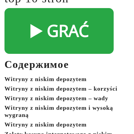
▶️ GRAĆ
Содержимое
Witryny z niskim depozytem
Witryny z niskim depozytem – korzyści
Witryny z niskim depozytem – wady
Witryny z niskim depozytem i wysoką
wygraną
Witryny z niskim depozytem