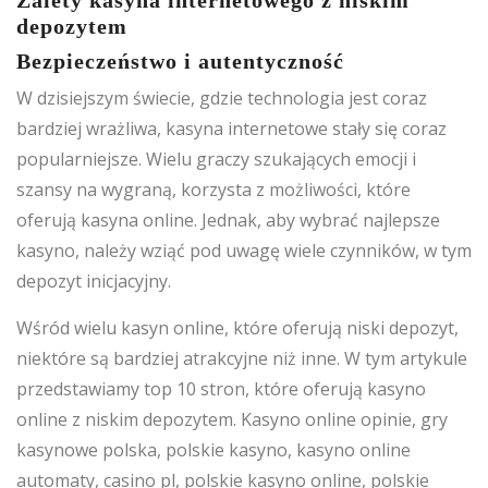
Zalety kasyna internetowego z niskim
depozytem
Bezpieczeństwo i autentyczność
W dzisiejszym świecie, gdzie technologia jest coraz
bardziej wrażliwa, kasyna internetowe stały się coraz
popularniejsze. Wielu graczy szukających emocji i
szansy na wygraną, korzysta z możliwości, które
oferują kasyna online. Jednak, aby wybrać najlepsze
kasyno, należy wziąć pod uwagę wiele czynników, w tym
depozyt inicjacyjny.
Wśród wielu kasyn online, które oferują niski depozyt,
niektóre są bardziej atrakcyjne niż inne. W tym artykule
przedstawiamy top 10 stron, które oferują
kasyno
online
z niskim depozytem. Kasyno online opinie, gry
kasynowe polska, polskie kasyno, kasyno online
automaty, casino pl, polskie kasyno online, polskie