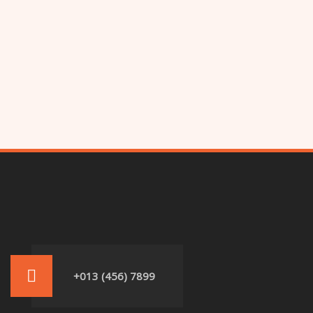
+013 (456) 7899