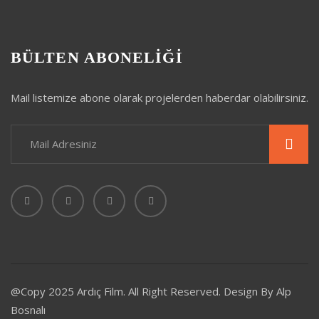
BÜLTEN ABONELİĞİ
Mail listemize abone olarak projelerden haberdar olabilirsiniz.
@Copy 2025 Ardıç Film. All Right Reserved. Design By Alp
Bosnalı