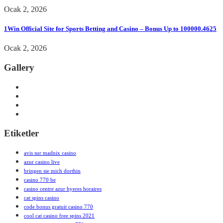
Ocak 2, 2026
1Win Official Site for Sports Betting and Casino – Bonus Up to 100000.4625
Ocak 2, 2026
Gallery
Etiketler
avis sur madnix casino
azur casino live
bringen sie mich dorthin
casino 770 be
casino centre azur hyeres horaires
cat spins casino
code bonus gratuit casino 770
cool cat casino free spins 2021