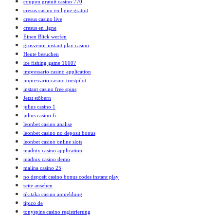
coupon gratuit casino 770
cresus casino en ligne gratuit
cresus casino live
cresus en ligne
Einen Blick werfen
grosvenor instant play casino
Heute besuchen
ice fishing game 1000?
impressario casino application
impressario casino trustpilot
instant casino free spins
Jetzt stöbern
julius casino 1
julius casino fr
leonbet casino analise
leonbet casino no deposit bonus
leonbet casino online slots
madnix casino application
madnix casino demo
malina casino 25
no deposit casino bonus codes instant play
seite ansehen
tikitaka casino anmeldung
tipico de
tonyspins casino registrierung