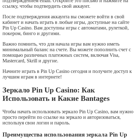
подтверждением email. Откройте это письмо и нажмите на
ссылку, чтобы подтвердить свой аккаунт.
После подтверждения аккаунта вы сможете войти в свой
кабинет и начать играть в любые игры, доступные на сайте
Pin Up Casino. Вам доступны игры с автоматами, рулеткой,
покером, бинго и другими.
Важно помнить, что для начала игры вам нужно иметь
минимальный баланс на счете. Вы можете пополнить счет с
помощью различных платежных систем, включая Visa,
Mastercard, Skrill и другие.
Начните играть в Pin Up Casino сегодня и получите доступ к
лучшим играм в интернете!
Зеркало Pin Up Casino: Как
Использовать и Какие Вantages
Чтобы начать использовать зеркало Pin Up Casino, вам нужно
просто перейти по ссылке на зеркало и авторизоваться,
используя свои логин и пароль.
Преимущества использования зеркала Pin Up