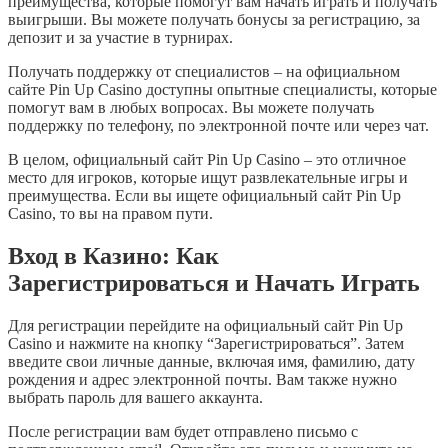
преимущества, которые помогут вам начать играть и получать
выигрыши. Вы можете получать бонусы за регистрацию, за
депозит и за участие в турнирах.
Получать поддержку от специалистов – на официальном
сайте Pin Up Casino доступны опытные специалисты, которые
помогут вам в любых вопросах. Вы можете получать
поддержку по телефону, по электронной почте или через чат.
В целом, официальный сайт Pin Up Casino – это отличное
место для игроков, которые ищут развлекательные игры и
преимущества. Если вы ищете официальный сайт Pin Up
Casino, то вы на правом пути.
Вход в Казино: Как
Зарегистрироваться и Начать Играть
Для регистрации перейдите на официальный сайт Pin Up
Casino и нажмите на кнопку “Зарегистрироваться”. Затем
введите свои личные данные, включая имя, фамилию, дату
рождения и адрес электронной почты. Вам также нужно
выбрать пароль для вашего аккаунта.
После регистрации вам будет отправлено письмо с