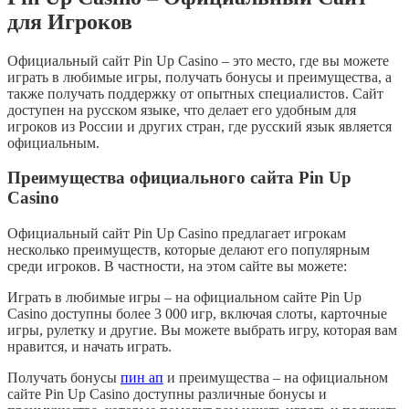
для Игроков
Официальный сайт Pin Up Casino – это место, где вы можете
играть в любимые игры, получать бонусы и преимущества, а
также получать поддержку от опытных специалистов. Сайт
доступен на русском языке, что делает его удобным для
игроков из России и других стран, где русский язык является
официальным.
Преимущества официального сайта Pin Up
Casino
Официальный сайт Pin Up Casino предлагает игрокам
несколько преимуществ, которые делают его популярным
среди игроков. В частности, на этом сайте вы можете:
Играть в любимые игры – на официальном сайте Pin Up
Casino доступны более 3 000 игр, включая слоты, карточные
игры, рулетку и другие. Вы можете выбрать игру, которая вам
нравится, и начать играть.
Получать бонусы
пин ап
и преимущества – на официальном
сайте Pin Up Casino доступны различные бонусы и