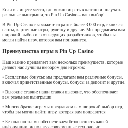
Если вы ищете место, где можно играть в казино и получать
реальные выигрыши, то Pin Up Casino – ваш выбор!
В Pin Up Casino вы можете играть в более 3 000 игр, включая
слоты, карточные игры, рулетку и другие. Мы предлагаем вам
широкий выбор игр от ведущих разработчиков, чтобы вы
могли найти игру, которая вам понравится.
Преимущества игры в Pin Up Casino
Наш казино предлагает вам несколько преимуществ, которые
делают нас лучшим выбором для игроков:
• Бесплатные бонусы: мы предлагаем вам различные бонусы,
включая приветственные бонусы, бонусы за депозит и другие.
• Высокие ставки: наши ставки высокие, что обеспечивает
вам реальные выигрыши.
• Многообразие игр: мы предлагаем вам широкий выбор игр,
чтобы вы могли найти игру, которая вам понравится.
• Безопасность: мы обеспечиваем безопасность вашей
информации, используя современные технологии.