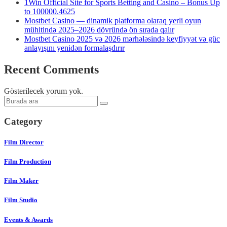
1Win Official Site for Sports Betting and Casino – Bonus Up
to 100000.4625
Mostbet Casino — dinamik platforma olaraq yerli oyun
mühitində 2025–2026 dövründə ön sırada qalır
Mostbet Casino 2025 və 2026 mərhələsində keyfiyyət və güc
anlayışını yenidən formalaşdırır
Recent Comments
Gösterilecek yorum yok.
Category
Film Director
Film Production
Film Maker
Film Studio
Events & Awards