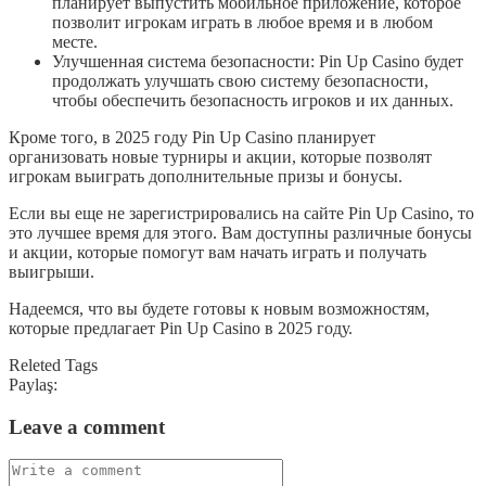
планирует выпустить мобильное приложение, которое
позволит игрокам играть в любое время и в любом
месте.
Улучшенная система безопасности: Pin Up Casino будет
продолжать улучшать свою систему безопасности,
чтобы обеспечить безопасность игроков и их данных.
Кроме того, в 2025 году Pin Up Casino планирует
организовать новые турниры и акции, которые позволят
игрокам выиграть дополнительные призы и бонусы.
Если вы еще не зарегистрировались на сайте Pin Up Casino, то
это лучшее время для этого. Вам доступны различные бонусы
и акции, которые помогут вам начать играть и получать
выигрыши.
Надеемся, что вы будете готовы к новым возможностям,
которые предлагает Pin Up Casino в 2025 году.
Releted Tags
Paylaş:
Leave a comment