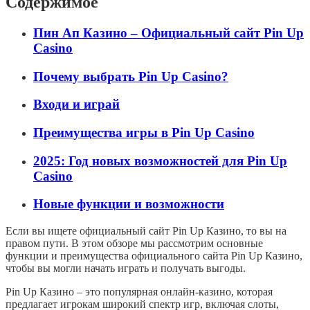
Содержимое
Пин Ап Казино – Официальный сайт Pin Up
Casino
Почему выбрать Pin Up Casino?
Входи и играй
Преимущества игры в Pin Up Casino
2025: Год новых возможностей для Pin Up
Casino
Новые функции и возможности
Если вы ищете официальный сайт Pin Up Казино, то вы на
правом пути. В этом обзоре мы рассмотрим основные
функции и преимущества официального сайта Pin Up Казино,
чтобы вы могли начать играть и получать выгоды.
Pin Up Казино – это популярная онлайн-казино, которая
предлагает игрокам широкий спектр игр, включая слоты,