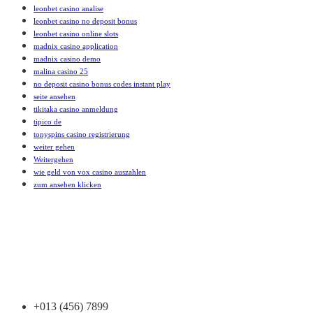
leonbet casino analise
leonbet casino no deposit bonus
leonbet casino online slots
madnix casino application
madnix casino demo
malina casino 25
no deposit casino bonus codes instant play
seite ansehen
tikitaka casino anmeldung
tipico de
tonyspins casino registrierung
weiter gehen
Weitergehen
wie geld von vox casino auszahlen
zum ansehen klicken
+013 (456) 7899