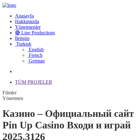
Anasayfa
Hakkımızda
Yönetmenler
🔴 Line Productions
İletişim
Turkish
English
French
German
TÜM PROJELER
Filmler
Yönetmen
Казино – Официальный сайт
Pin Up Casino Входи и играй
2025.3126