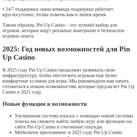
• 24/7 поддержка: наша команда поддержки работает
круглосуточно, чтобы помочь вам в любое время.
Таким образом, Pin Up Casino – это лучший выбор для
игроков, которые ищут реальные выигрыши и безопасное
игровое опыта.
2025: Год новых возможностей для Pin
Up Casino
В 2025 году Pin Up Casino продолжит развивать свою
инфраструктуру, чтобы обеспечить игрокам еще более
комфортные условия для игры. Мы рекомендуем вам начать
готовиться к новым возможностям, которые предлагает Pin Up
Casino в 2025 году.
Новые функции и возможности
Улучшенная система поиска: с помощью новой системы
поиска вы сможете найти любую игру или функцию на
сайте Pin Up Casino в считанные секунды.
Мобильное приложение: в 2025 году Pin Up Casino