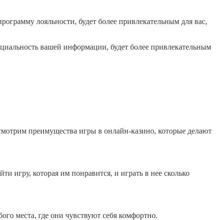
рограмму лояльности, будет более привлекательным для вас,
нциальность вашей информации, будет более привлекательным
ассмотрим преимущества игры в онлайн-казино, которые делают
ти игру, которая им понравится, и играть в нее сколько
бого места, где они чувствуют себя комфортно.