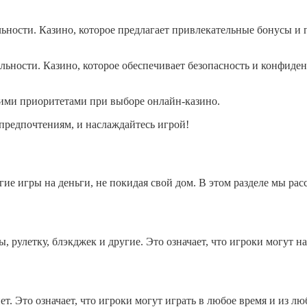
ности. Казино, которое предлагает привлекательные бонусы и п
ьности. Казино, которое обеспечивает безопасность и конфиде
шими приоритетами при выборе онлайн-казино.
 предпочтениям, и наслаждайтесь игрой!
гие игры на деньги, не покидая свой дом. В этом разделе мы р
рулетку, блэкджек и другие. Это означает, что игроки могут най
т. Это означает, что игроки могут играть в любое время и из лю