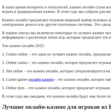
В наше время интернета и технологий, казино онлайн стали вс
играть в традиционных казино. В этом году мы собрали для в
Казино онлайн предлагают игрокам широкий выбор игровых авто
электронные деньги или другие платежные системы. Это сдела
В нашем списке мы включили некоторые из лучших казино онл
информацию о различных типах игр, которые предлагают эти ка
Топ казино онлайн 2025:
1. Casino online – это один из лучших казино онлайн, предла
2. Online casino – это казино онлайн, которое предлагает игрок
3. Slot online – это казино онлайн, которое специализируется н
4. Casino games
онлайн казино
– это казино онлайн, которое пр
5. Online slots – это казино онлайн, которое предлагает игрока
В этом году мы ожидаем, что казино онлайн будут еще более п
Лучшие онлайн-казино для игроков из 