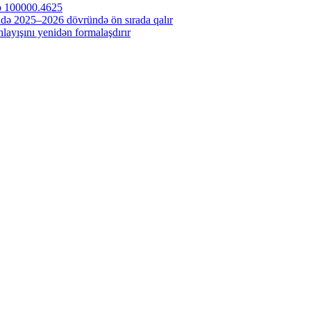
to 100000.4625
ndə 2025–2026 dövründə ön sırada qalır
ayışını yenidən formalaşdırır