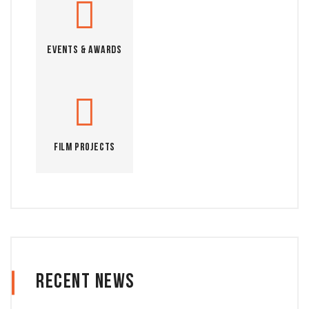
Events & Awards
Film Projects
Recent News