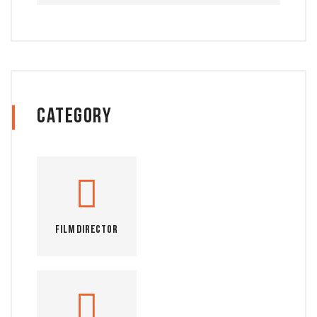
Category
Film Director