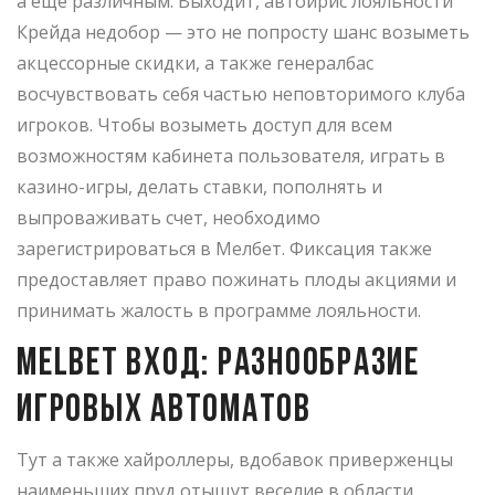
а еще различным. Выходит, автоирис лояльности
Крейда недобор — это не попросту шанс возыметь
акцессорные скидки, а также генералбас
восчувствовать себя частью неповторимого клуба
игроков. Чтобы возыметь доступ для всем
возможностям кабинета пользователя, играть в
казино-игры, делать ставки, пополнять и
выпроваживать счет, необходимо
зарегистрироваться в Мелбет.
Фиксация также
предоставляет право пожинать плоды акциями и
принимать жалость в программе лояльности.
Melbet вход: Разнообразие
игровых автоматов
Тут а также хайроллеры, вдобавок приверженцы
наименьших пруд отыщут веселие в области