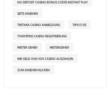
NO DEPOSIT CASINO BONUS CODES INSTANT PLAY
SEITE ANSEHEN
TIKITAKA CASINO ANMELDUNG
TIPICO DE
TONYSPINS CASINO REGISTRIERUNG
WEITER GEHEN
WEITERGEHEN
WIE GELD VON VOX CASINO AUSZAHLEN
ZUM ANSEHEN KLICKEN