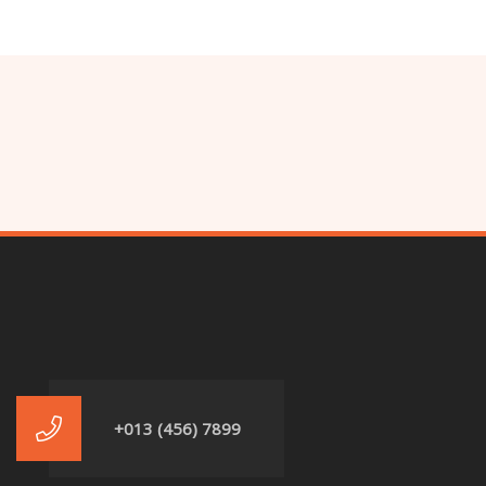
+013 (456) 7899