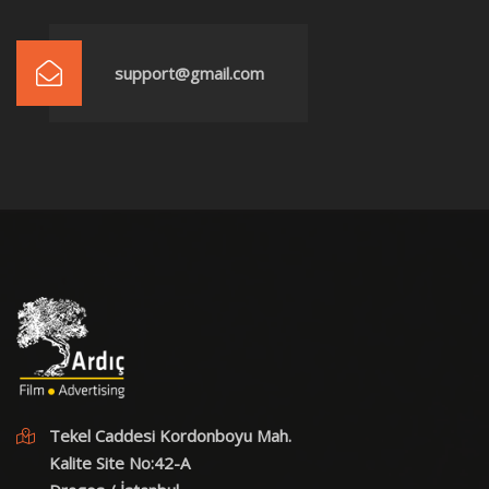
support@gmail.com
Tekel Caddesi Kordonboyu Mah.
Kalite Site No:42-A