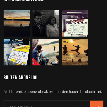
BÜLTEN ABONELİĞİ
Mail listemize abone olarak projelerden haberdar olabilirsiniz.