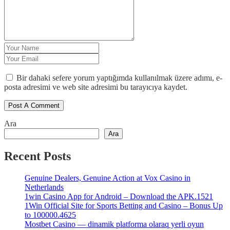
Bir dahaki sefere yorum yaptığımda kullanılmak üzere adımı, e-
posta adresimi ve web site adresimi bu tarayıcıya kaydet.
Ara
Ara
Recent Posts
Genuine Dealers, Genuine Action at Vox Casino in
Netherlands
1win Casino App for Android – Download the APK.1521
1Win Official Site for Sports Betting and Casino – Bonus Up
to 100000.4625
Mostbet Casino — dinamik platforma olaraq yerli oyun