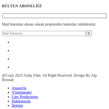
BÜLTEN ABONELİĞİ
Mail listemize abone olarak projelerden haberdar olabilirsiniz.
@Copy 2025 Ardıç Film. All Right Reserved. Design By Alp
Bosnalı
Anasayfa
Yönetmenler
Line Productions
Hakkımızda
İletişim