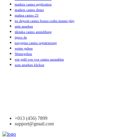
madnix casino application
madnix casino demo
malina casino 25
no deposit casino bonus codes instant play
seite ansehen
tikitaka casino anmeldung
tipico de
tonyspins casino registrierung
weiter gehen
Weitergehen
wie geld von vox casino auszahlen
zum ansehen klicken
+013 (456) 7899
support@gmail.com