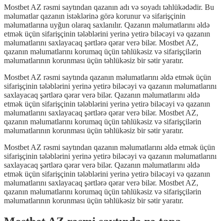
Mostbet AZ rəsmi saytından qazanın adı və soyadı təhlükədədir. Bu
məlumatlar qazanın istəklərinə görə korunur və sifarişçinin
məlumatlarına uyğun olaraq saxlanılır. Qazanın məlumatlarını əldə
etmək üçün sifarişçinin tələblərini yerinə yetirə biləcəyi və qazanın
məlumatlarını saxlayacaq şərtlərə qərar verə bilər. Mostbet AZ,
qazanın məlumatlarını korumaq üçün təhlükəsiz və sifarişçilərin
məlumatlarının korunması üçün təhlükəsiz bir sətir yaratır.
Mostbet AZ rəsmi saytında qazanın məlumatlarını əldə etmək üçün
sifarişçinin tələblərini yerinə yetirə biləcəyi və qazanın məlumatlarını
saxlayacaq şərtlərə qərar verə bilər. Qazanın məlumatlarını əldə
etmək üçün sifarişçinin tələblərini yerinə yetirə biləcəyi və qazanın
məlumatlarını saxlayacaq şərtlərə qərar verə bilər. Mostbet AZ,
qazanın məlumatlarını korumaq üçün təhlükəsiz və sifarişçilərin
məlumatlarının korunması üçün təhlükəsiz bir sətir yaratır.
Mostbet AZ rəsmi saytından qazanın məlumatlarını əldə etmək üçün
sifarişçinin tələblərini yerinə yetirə biləcəyi və qazanın məlumatlarını
saxlayacaq şərtlərə qərar verə bilər. Qazanın məlumatlarını əldə
etmək üçün sifarişçinin tələblərini yerinə yetirə biləcəyi və qazanın
məlumatlarını saxlayacaq şərtlərə qərar verə bilər. Mostbet AZ,
qazanın məlumatlarını korumaq üçün təhlükəsiz və sifarişçilərin
məlumatlarının korunması üçün təhlükəsiz bir sətir yaratır.