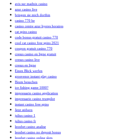
avis sur madnix casino
azur casino live
bringen sie mich dorthin
casino 770 be
casino centre azur hyeres horaires
cat spins casino
code bonus gratuit casino 770
cool cat casino free spins 2021
coupon gratuit casino 770
cresus casino en ligne gratuit
cresus casino live
cresus en ligne
Einen Blick werfen
grosvenor instant play casino
Heute besuchen
ice fishing game 1000?
impressario casino application
impressario casino trustpilot
instant casino free spins
Jetzt stöbern
julius casino 1
julius casino fr
leonbet casino analise
leonbet casino no deposit bonus
leonbet casino online slots