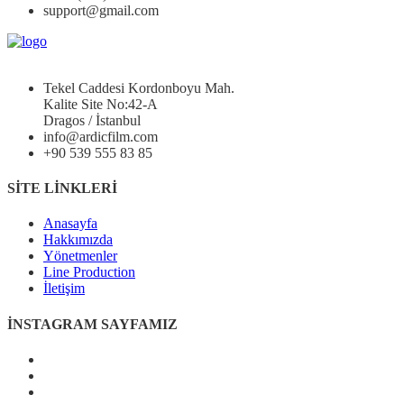
support@gmail.com
Tekel Caddesi Kordonboyu Mah.
Kalite Site No:42-A
Dragos / İstanbul
info@ardicfilm.com
+90 539 555 83 85
SİTE LİNKLERİ
Anasayfa
Hakkımızda
Yönetmenler
Line Production
İletişim
İNSTAGRAM SAYFAMIZ