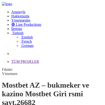
Anasayfa
Hakkımızda
Yönetmenler
🔴 Line Productions
İletişim
Turkish
English
French
German
TÜM PROJELER
Filmler
Yönetmen
Mostbet AZ – bukmeker ve
kazino Mostbet Giri rsmi
sayt.26682