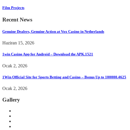
Film Projects
Recent News
Genuine Dealers, Genuine Action at Vox Casino in Netherlands
Haziran 15, 2026
1win Casino App for Android – Download the APK.1521
Ocak 2, 2026
1Win Official Site for Sports Betting and Casino – Bonus Up to 100000.4625
Ocak 2, 2026
Gallery