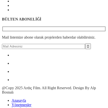
BÜLTEN ABONELİĞİ
Mail listemize abone olarak projelerden haberdar olabilirsiniz.
@Copy 2025 Ardıç Film. All Right Reserved. Design By Alp
Bosnalı
Anasayfa
Yönetmenler