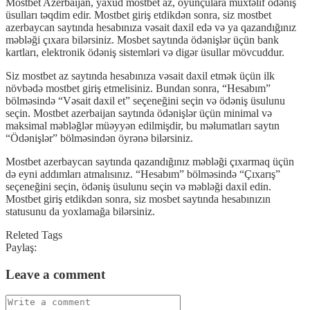
Mostbet Azerbaijan, yaxud mostbet az, oyunçulara müxtəlif ödəniş
üsulları təqdim edir. Mostbet giriş etdikdən sonra, siz mostbet
azerbaycan saytında hesabınıza vəsait daxil edə və ya qazandığınız
məbləği çıxara bilərsiniz. Mosbet saytında ödənişlər üçün bank
kartları, elektronik ödəniş sistemləri və digər üsullar mövcuddur.
Siz mostbet az saytında hesabınıza vəsait daxil etmək üçün ilk
növbədə mostbet giriş etmelisiniz. Bundan sonra, “Hesabım”
bölməsində “Vəsait daxil et” seçeneğini seçin və ödəniş üsulunu
seçin. Mostbet azerbaijan saytında ödənişlər üçün minimal və
maksimal məbləğlər müəyyən edilmişdir, bu məlumatları saytın
“Ödənişlər” bölməsindən öyrənə bilərsiniz.
Mostbet azerbaycan saytında qazandığınız məbləği çıxarmaq üçün
də eyni addımları atmalısınız. “Hesabım” bölməsində “Çıxarış”
seçeneğini seçin, ödəniş üsulunu seçin və məbləği daxil edin.
Mostbet giriş etdikdən sonra, siz mosbet saytında hesabınızın
statusunu da yoxlamağa bilərsiniz.
Releted Tags
Paylaş:
Leave a comment