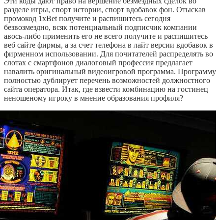
Эти коды дают право на вершение безмездных сделок во
разделе игры, спорт истории, спорт вдобавок фон. Отыскав
промокод 1xBet получите и распишитесь сегодня
безвозмездно, всяк потенциальный подписчик компании
авось-либо применить его не всего получите и распишитесь
веб сайте фирмы, а за счет телефона в лайт версии вдобавок в
фирменном использовании. Для почитателей распределять во
слотах с смартфонов диалоговый профессия предлагает
навалить оригинальный видеоигровой программа. Программу
полностью дублирует перечень возможностей должностного
сайта оператора. Итак, где взвести комбинацию на гостинец
неношеному игроку в мнение образования профиля?