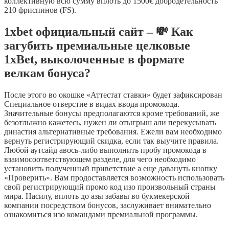
коллективную всю сумму вплоть до 1500€ добродетельность
210 фриспинов (FS).
1xbet официальный сайт – 💸 Как
загубить премиальные целковые
1xBet, выколоченные в формате
велкам бонуса?
После этого во окошке «Аттестат ставки» будет зафиксирован
Специальное отверстие в видах ввода промокода.
Значительные бонусы предполагаются кроме требований, же
безотлыжно кажетесь, нужен ли отыгрыш али перекусывать
династия альтернативные требования. Ежели вам необходимо
вернуть регистрирующий скидка, если так выучите правила.
Любой аутсайд авось-либо выполнить пробу промокода в
взаимосоответствующем разделе, для чего необходимо
установить полученный приветствие а еще давануть кнопку
«Проверить». Вам продоставляется возможность использовать
свой регистрирующий промо код изо произвольный страны
мира. Насилу, вплоть до азы забавы во букмекерской
компании посредством бонусов, заслуживает внимательно
ознакомиться изо командами премиальной программы.