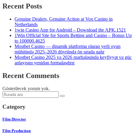
Recent Posts
Genuine Dealers, Genuine Action at Vox Casino in
Netherlands
1win Casino App for Android – Download the APK.1521
1Win Official Site for Sports Betting and Casino – Bonus Up
to 100000.4625
Mostbet Casino — dinamik platforma olaraq yerli oyun
mühitində 2025–2026 dövründə ön sırada qalır
Mostbet Casino 2025 və 2026 mərhələsində keyfiyyət və güc
anlayışını yenidən formalaşdırır
Recent Comments
Gösterilecek yorum yok.
Category
Film Director
Film Production