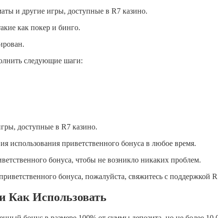
маты и другие игры, доступные в R7 казино.
акие как покер и бинго.
лирован.
полнить следующие шаги:
игры, доступные в R7 казино.
вия использования приветственного бонуса в любое время.
иветственного бонуса, чтобы не возникло никаких проблем.
приветственного бонуса, пожалуйста, свяжитесь с поддержкой R
и Как Использовать
нный бонус в размере 100% от суммы депозита, но не более 10 0