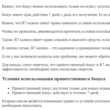
Важно, что бонус можно использовать только на игры с исполь
Бонус имеет срок действия 7 дней с даты его получения. Если в
Важно, что R7 казино имеет право изменить условия использов
Чтобы не провалить, рекомендуется прочитать условия использ
Также, R7 казино имеет право отказать в выплате средств, ес
В любом случае, R7 казино – это надежное и проверенное онлай
Если у вас возникли вопросы или проблемы, вы можете обратит
Для начала, стоит отметить, что приветственный бонус в R7 о
эффективность, необходимо знать несколько секретов.
Условия использования приветственного бонуса
Приветственный бонус доступен только для новых игрок
Приветственный бонус действует в течение 7 дней;
Вторым шагом является понимание правил и условий использова
необходимо выполнить.