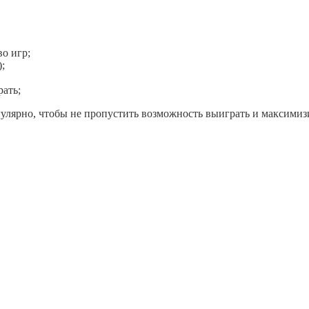
о игр;
;
рать;
егулярно, чтобы не пропустить возможность выиграть и максими