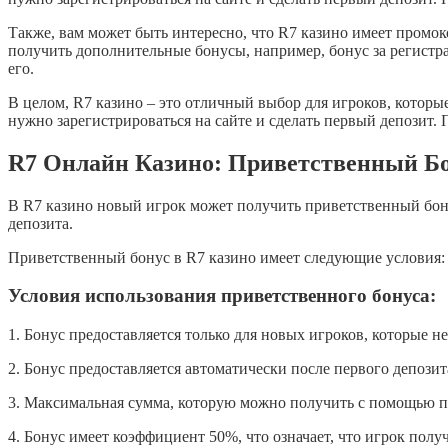
Также, вам может быть интересно, что R7 казино имеет промок
получить дополнительные бонусы, например, бонус за регистра
его.
В целом, R7 казино – это отличный выбор для игроков, которы
нужно зарегистрироваться на сайте и сделать первый депозит. 
R7 Онлайн Казино: Приветственный Бо
В R7 казино новый игрок может получить приветственный бону
депозита.
Приветственный бонус в R7 казино имеет следующие условия:
Условия использования приветственного бонуса:
1. Бонус предоставляется только для новых игроков, которые н
2. Бонус предоставляется автоматически после первого депозит
3. Максимальная сумма, которую можно получить с помощью пр
4. Бонус имеет коэффициент 50%, что означает, что игрок полу