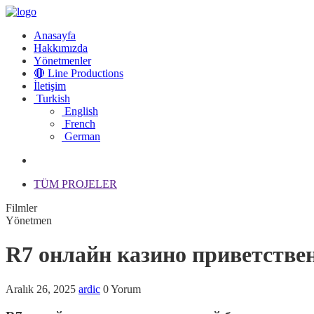
Anasayfa
Hakkımızda
Yönetmenler
🔴 Line Productions
İletişim
Turkish
English
French
German
TÜM PROJELER
Filmler
Yönetmen
R7 онлайн казино приветствен
Aralık 26, 2025
ardic
0 Yorum