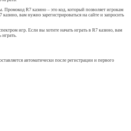
. Промокод R7 казино – это код, который позволяет игрокам
 казино, вам нужно зарегистрироваться на сайте и запросить
ектром игр. Если вы хотите начать играть в R7 казино, вам
 играть.
ставляется автоматически после регистрации и первого