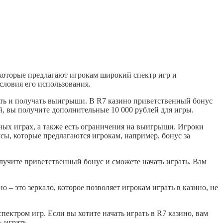
, которые предлагают игрокам широкий спектр игр и
условия его использования.
ать и получать выигрыши. В R7 казино приветственный бонус
ей, вы получите дополнительные 10 000 рублей для игры.
ных играх, а также есть ограничения на выигрыши. Игроки
ы, которые предлагаются игрокам, например, бонус за
получите приветственный бонус и сможете начать играть. Вам
о – это зеркало, которое позволяет игрокам играть в казино, не
ектром игр. Если вы хотите начать играть в R7 казино, вам
 играть.