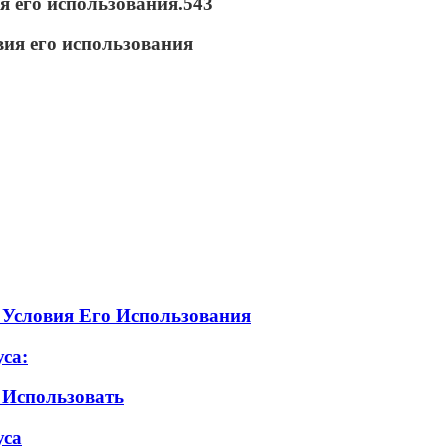
я его использования.543
вия его использования
 Условия Его Использования
са:
 Использовать
уса