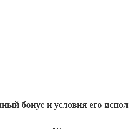
ный бонус и условия его испол