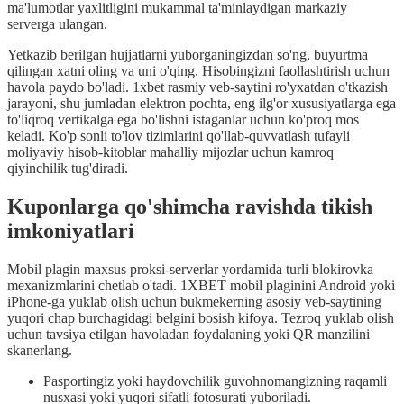
ma'lumotlar yaxlitligini mukammal ta'minlaydigan markaziy
serverga ulangan.
Yetkazib berilgan hujjatlarni yuborganingizdan so'ng, buyurtma
qilingan xatni oling va uni o'qing. Hisobingizni faollashtirish uchun
havola paydo bo'ladi. 1xbet rasmiy veb-saytini ro'yxatdan o'tkazish
jarayoni, shu jumladan elektron pochta, eng ilg'or xususiyatlarga ega
to'liqroq vertikalga ega bo'lishni istaganlar uchun ko'proq mos
keladi. Ko'p sonli to'lov tizimlarini qo'llab-quvvatlash tufayli
moliyaviy hisob-kitoblar mahalliy mijozlar uchun kamroq
qiyinchilik tug'diradi.
Kuponlarga qo'shimcha ravishda tikish
imkoniyatlari
Mobil plagin maxsus proksi-serverlar yordamida turli blokirovka
mexanizmlarini chetlab o'tadi. 1XBET mobil plaginini Android yoki
iPhone-ga yuklab olish uchun bukmekerning asosiy veb-saytining
yuqori chap burchagidagi belgini bosish kifoya. Tezroq yuklab olish
uchun tavsiya etilgan havoladan foydalaning yoki QR manzilini
skanerlang.
Pasportingiz yoki haydovchilik guvohnomangizning raqamli
nusxasi yoki yuqori sifatli fotosurati yuboriladi.