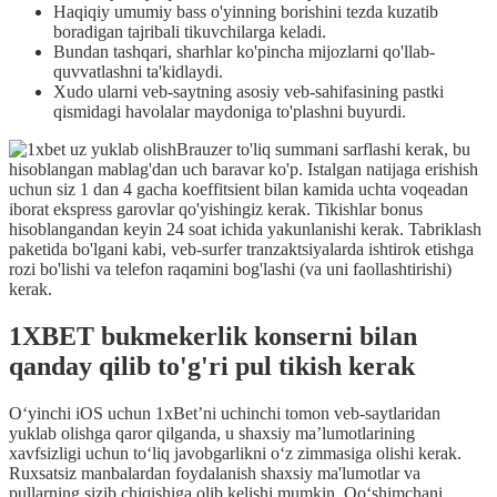
Haqiqiy umumiy bass o'yinning borishini tezda kuzatib
boradigan tajribali tikuvchilarga keladi.
Bundan tashqari, sharhlar ko'pincha mijozlarni qo'llab-
quvvatlashni ta'kidlaydi.
Xudo ularni veb-saytning asosiy veb-sahifasining pastki
qismidagi havolalar maydoniga to'plashni buyurdi.
Brauzer to'liq summani sarflashi kerak, bu
hisoblangan mablag'dan uch baravar ko'p. Istalgan natijaga erishish
uchun siz 1 dan 4 gacha koeffitsient bilan kamida uchta voqeadan
iborat ekspress garovlar qo'yishingiz kerak. Tikishlar bonus
hisoblangandan keyin 24 soat ichida yakunlanishi kerak. Tabriklash
paketida bo'lgani kabi, veb-surfer tranzaktsiyalarda ishtirok etishga
rozi bo'lishi va telefon raqamini bog'lashi (va uni faollashtirishi)
kerak.
1XBET bukmekerlik konserni bilan
qanday qilib to'g'ri pul tikish kerak
O‘yinchi iOS uchun 1xBet’ni uchinchi tomon veb-saytlaridan
yuklab olishga qaror qilganda, u shaxsiy ma’lumotlarining
xavfsizligi uchun to‘liq javobgarlikni o‘z zimmasiga olishi kerak.
Ruxsatsiz manbalardan foydalanish shaxsiy ma'lumotlar va
pullarning sizib chiqishiga olib kelishi mumkin. Qo‘shimchani