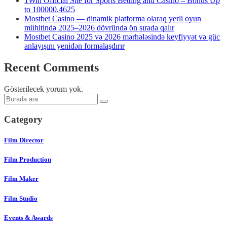
1Win Official Site for Sports Betting and Casino – Bonus Up
to 100000.4625
Mostbet Casino — dinamik platforma olaraq yerli oyun
mühitində 2025–2026 dövründə ön sırada qalır
Mostbet Casino 2025 və 2026 mərhələsində keyfiyyət və güc
anlayışını yenidən formalaşdırır
Recent Comments
Gösterilecek yorum yok.
Category
Film Director
Film Production
Film Maker
Film Studio
Events & Awards