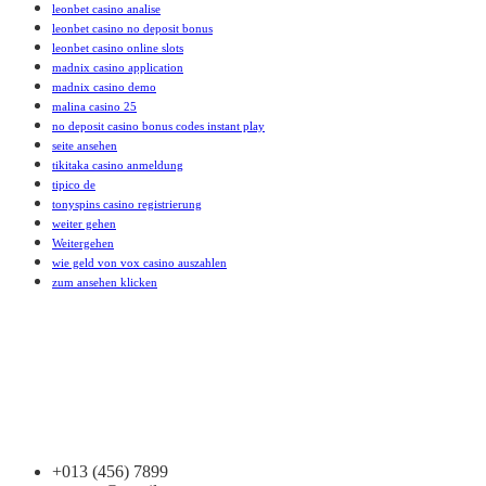
leonbet casino analise
leonbet casino no deposit bonus
leonbet casino online slots
madnix casino application
madnix casino demo
malina casino 25
no deposit casino bonus codes instant play
seite ansehen
tikitaka casino anmeldung
tipico de
tonyspins casino registrierung
weiter gehen
Weitergehen
wie geld von vox casino auszahlen
zum ansehen klicken
+013 (456) 7899