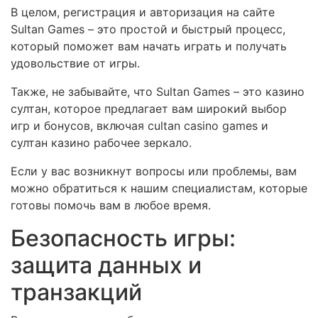
В целом, регистрация и авторизация на сайте
Sultan Games – это простой и быстрый процесс,
который поможет вам начать играть и получать
удовольствие от игры.
Также, не забывайте, что Sultan Games – это казино
султан, которое предлагает вам широкий выбор
игр и бонусов, включая сultan casino games и
султан казино рабочее зеркало.
Если у вас возникнут вопросы или проблемы, вам
можно обратиться к нашим специалистам, которые
готовы помочь вам в любое время.
Безопасность игры:
защита данных и
транзакций