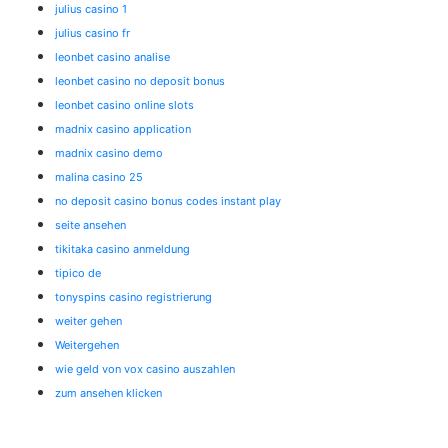
julius casino 1
julius casino fr
leonbet casino analise
leonbet casino no deposit bonus
leonbet casino online slots
madnix casino application
madnix casino demo
malina casino 25
no deposit casino bonus codes instant play
seite ansehen
tikitaka casino anmeldung
tipico de
tonyspins casino registrierung
weiter gehen
Weitergehen
wie geld von vox casino auszahlen
zum ansehen klicken