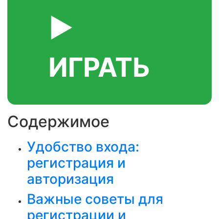
▶️
ИГРАТЬ
Содержимое
Удобство входа:
регистрация и
авторизация
Важные советы для
регистрации и