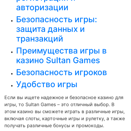
авторизации
Безопасность игры:
защита данных и
транзакций
Преимущества игры в
казино Sultan Games
Безопасность игроков
Удобство игры
Если вы ищете надежное и безопасное казино для
игры, то Sultan Games – это отличный выбор. В
этом казино вы сможете играть в различные игры,
включая слоты, карточные игры и рулетку, а также
получать различные бонусы и промокоды.