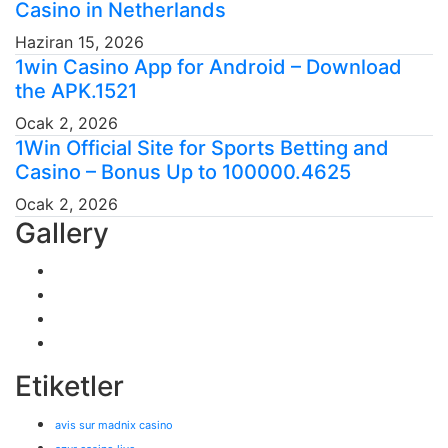
Casino in Netherlands
Haziran 15, 2026
1win Casino App for Android – Download
the APK.1521
Ocak 2, 2026
1Win Official Site for Sports Betting and
Casino – Bonus Up to 100000.4625
Ocak 2, 2026
Gallery
Etiketler
avis sur madnix casino