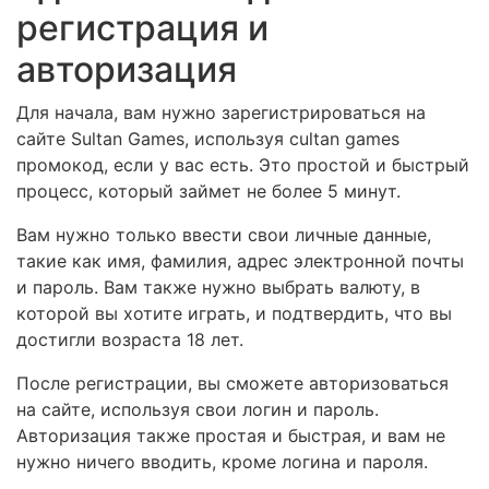
регистрация и
авторизация
Для начала, вам нужно зарегистрироваться на
сайте Sultan Games, используя сultan games
промокод, если у вас есть. Это простой и быстрый
процесс, который займет не более 5 минут.
Вам нужно только ввести свои личные данные,
такие как имя, фамилия, адрес электронной почты
и пароль. Вам также нужно выбрать валюту, в
которой вы хотите играть, и подтвердить, что вы
достигли возраста 18 лет.
После регистрации, вы сможете авторизоваться
на сайте, используя свои логин и пароль.
Авторизация также простая и быстрая, и вам не
нужно ничего вводить, кроме логина и пароля.