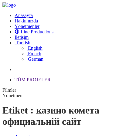
Anasayfa
Hakkımızda
Yönetmenler
🔴 Line Productions
İletişim
Turkish
English
French
German
TÜM PROJELER
Filmler
Yönetmen
Etiket : казино комета
официальній сайт