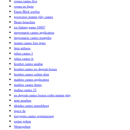
cresus casino live
cresus en ligne
Einen Blick werfen
grosvenor instant play casino
Heute besuchen
ice fishing game 1000?
impressario casino application
impressario casino trustpilot
instant casino free spins
Jetzt stöbern
julius casino 1
julius casino fr
leonbet casino analise
leonbet casino no deposit bonus
leonbet casino online slots
madnix casino application
madnix casino demo
malina casino 25
no deposit casino bonus codes instant play
seite ansehen
tikitaka casino anmeldung
tipico de
tonyspins casino registrierung
weiter gehen
Weitergehen