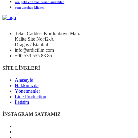
wie geld von vox casino auszahlen
zum ansehen klicken
Tekel Caddesi Kordonboyu Mah.
Kalite Site No:42-A
Dragos / İstanbul
info@ardicfilm.com
+90 539 555 83 85
SİTE LİNKLERİ
Anasayfa
Hakkımızda
Yönetmenler
Line Production
İletişim
İNSTAGRAM SAYFAMIZ