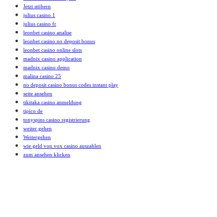
Jetzt stöbern
julius casino 1
julius casino fr
leonbet casino analise
leonbet casino no deposit bonus
leonbet casino online slots
madnix casino application
madnix casino demo
malina casino 25
no deposit casino bonus codes instant play
seite ansehen
tikitaka casino anmeldung
tipico de
tonyspins casino registrierung
weiter gehen
Weitergehen
wie geld von vox casino auszahlen
zum ansehen klicken