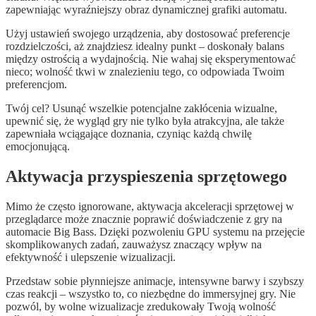
zapewniając wyraźniejszy obraz dynamicznej grafiki automatu.
Użyj ustawień swojego urządzenia, aby dostosować preferencje
rozdzielczości, aż znajdziesz idealny punkt – doskonały balans
między ostrością a wydajnością. Nie wahaj się eksperymentować
nieco; wolność tkwi w znalezieniu tego, co odpowiada Twoim
preferencjom.
Twój cel? Usunąć wszelkie potencjalne zakłócenia wizualne,
upewnić się, że wygląd gry nie tylko była atrakcyjna, ale także
zapewniała wciągające doznania, czyniąc każdą chwilę
emocjonującą.
Aktywacja przyspieszenia sprzętowego
Mimo że często ignorowane, aktywacja akceleracji sprzętowej w
przeglądarce może znacznie poprawić doświadczenie z gry na
automacie Big Bass. Dzięki pozwoleniu GPU systemu na przejęcie
skomplikowanych zadań, zauważysz znaczący wpływ na
efektywność i ulepszenie wizualizacji.
Przedstaw sobie płynniejsze animacje, intensywne barwy i szybszy
czas reakcji – wszystko to, co niezbędne do immersyjnej gry. Nie
pozwól, by wolne wizualizacje zredukowały Twoją wolność