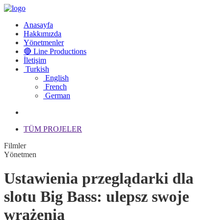
Anasayfa
Hakkımızda
Yönetmenler
🔴 Line Productions
İletişim
Turkish
English
French
German
TÜM PROJELER
Filmler
Yönetmen
Ustawienia przeglądarki dla
slotu Big Bass: ulepsz swoje
wrażenia