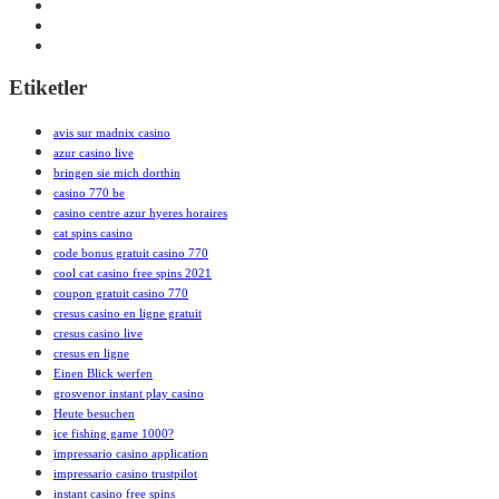
Etiketler
avis sur madnix casino
azur casino live
bringen sie mich dorthin
casino 770 be
casino centre azur hyeres horaires
cat spins casino
code bonus gratuit casino 770
cool cat casino free spins 2021
coupon gratuit casino 770
cresus casino en ligne gratuit
cresus casino live
cresus en ligne
Einen Blick werfen
grosvenor instant play casino
Heute besuchen
ice fishing game 1000?
impressario casino application
impressario casino trustpilot
instant casino free spins