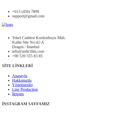
+013 (456) 7899
support@gmail.com
Tekel Caddesi Kordonboyu Mah.
Kalite Site No:42-A
Dragos / İstanbul
info@ardicfilm.com
+90 539 555 83 85
SİTE LİNKLERİ
Anasayfa
Hakkımızda
Yönetmenler
Line Production
İletişim
İNSTAGRAM SAYFAMIZ