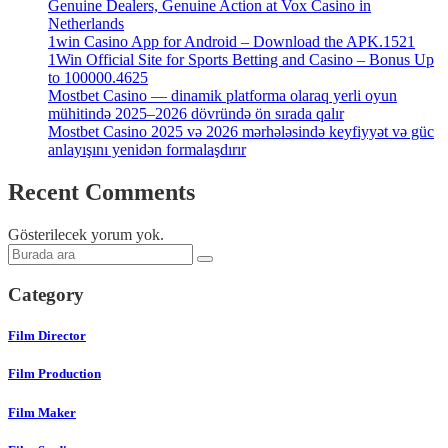
Genuine Dealers, Genuine Action at Vox Casino in
Netherlands
1win Casino App for Android – Download the APK.1521
1Win Official Site for Sports Betting and Casino – Bonus Up
to 100000.4625
Mostbet Casino — dinamik platforma olaraq yerli oyun
mühitində 2025–2026 dövründə ön sırada qalır
Mostbet Casino 2025 və 2026 mərhələsində keyfiyyət və güc
anlayışını yenidən formalaşdırır
Recent Comments
Gösterilecek yorum yok.
Category
Film Director
Film Production
Film Maker