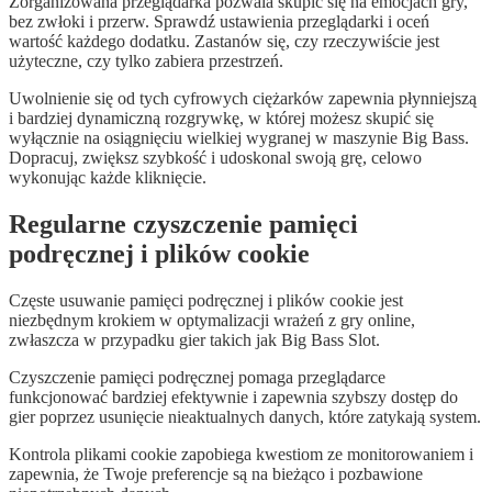
Zorganizowana przeglądarka pozwala skupić się na emocjach gry,
bez zwłoki i przerw. Sprawdź ustawienia przeglądarki i oceń
wartość każdego dodatku. Zastanów się, czy rzeczywiście jest
użyteczne, czy tylko zabiera przestrzeń.
Uwolnienie się od tych cyfrowych ciężarków zapewnia płynniejszą
i bardziej dynamiczną rozgrywkę, w której możesz skupić się
wyłącznie na osiągnięciu wielkiej wygranej w maszynie Big Bass.
Dopracuj, zwiększ szybkość i udoskonal swoją grę, celowo
wykonując każde kliknięcie.
Regularne czyszczenie pamięci
podręcznej i plików cookie
Częste usuwanie pamięci podręcznej i plików cookie jest
niezbędnym krokiem w optymalizacji wrażeń z gry online,
zwłaszcza w przypadku gier takich jak Big Bass Slot.
Czyszczenie pamięci podręcznej pomaga przeglądarce
funkcjonować bardziej efektywnie i zapewnia szybszy dostęp do
gier poprzez usunięcie nieaktualnych danych, które zatykają system.
Kontrola plikami cookie zapobiega kwestiom ze monitorowaniem i
zapewnia, że Twoje preferencje są na bieżąco i pozbawione