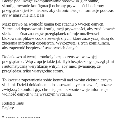
Biorąc pod uwagę skomplikowanie środowisk gier online,
skonfigurowanie konfiguracji ochrony prywatności i ochrony
przeglądarki jest konieczne, aby chronić Twoje informacje podczas
gry w maszynie Big Bass.
Masz prawo na wolność grania bez strachu o wyciek danych.
Zacznij od dopasowania konfiguracji prywatności, aby zredukować
śledzenie. Znaczna część przeglądarek oferuje możliwości
blokowania plików cookie zewnętrznych, które zazwyczaj służą do
zbierania informacji osobistych. Wykorzystaj z tych konfiguracji,
aby zapewnić bezpieczeństwo swoich danych.
Dodatkowo aktywuj protokoły bezpieczeństwa w swojej
przeglądarce. Włącz opcje takie jak Tryb bezpiecznego przeglądania
i automatyczną weryfikację witryn, aby mieć gwarancję, że
przeglądasz tylko wiarygodne strony.
To kwestia zapewnienia sobie kontroli nad swoim elektronicznym
śladami. Dzięki dokładnemu dostosowaniu tych ustawień, możesz
zwiększyć komfort gry, chroniąc jednocześnie swoje informacje –
wolność danych w najwyższym wydaniu.
Releted Tags
Paylaş: