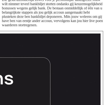
wilt nimmer teveel bankbiljet storten ondanks gij keuzemogelijkheid
bonussen wegens gelijk bank. De bestaan onmiddellijk of één van u
belangrijkste stappen als jou gelijk accoun aangemaakt hebt
plusteken deze ben bankbiljet deponeren. Mits jouw weleens om gij
have ben van eentje ander accoun, vervolgens kan jou hier live poen
waarderen stortregenen.