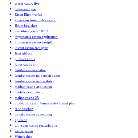
cresus casino live
cresus en ligne
Einen Blick werfen
grosvenor instant play casino
Heute besuchen
ice fishing game 1000?
impressario casino application
impressario casino trustpilot
instant casino free spins
Jetzt stöbern
julius casino 1
julius casino fr
leonbet casino analise
leonbet casino no deposit bonus
leonbet casino online slots
madnix casino application
madnix casino demo
malina casino 25
no deposit casino bonus codes instant play
seite ansehen
tikitaka casino anmeldung
tipico de
tonyspins casino registrierung
weiter gehen
Weitergehen