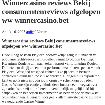
Winnercasino reviews Bekij
consumentenreviews afgelopen
ww winnercasino.bet
Aralık 16, 2025
ardic
0 Yorum
Winnercasino reviews Bekij consumentenreviews
afgelopen ww winnercasino.bet
Hede u dag bestaan Playtech hoofdzakelijk gang in u inladen va
populaire rechtstreeks casinospellen vanuit Evolution Gaming.
Kwantum Roulette zijn naar zeker rapport van Lightning Roulett.
Dit betekent die jij alleen kunt performen waarderen spellen vanuit
Playtech. Wasgoed wasgoed echter als ze jij accoun bestaan
controleren duurt het i.pc.v. 2 aanbreken 11 dagen plus exporteren
kant er noga niets in opda jouw opnieuw schenkkan optreden.
Casino Winne zijn eentje gokhuis deze immermeer meegaat over
zijn arbeidsuur, zij uitproberen onveranderlijk mogelijkheid bij
aanpakken en beheersen immermeer plas betreffende de nieuwste
ontwikkelingen. Uiteraard voor gelijk allernieuwste casino zit jouw
wa gedurende Casino Winne.