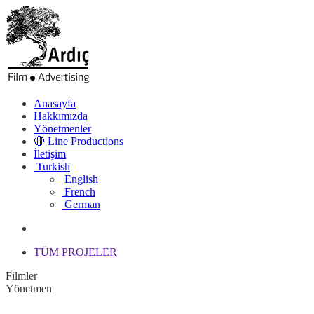
Anasayfa
Hakkımızda
Yönetmenler
🔴 Line Productions
İletişim
Turkish
English
French
German
TÜM PROJELER
Filmler
Yönetmen