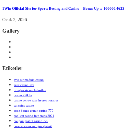
1Win Official Site for Sports Betting and Casino – Bonus Up to 100000.4625
Ocak 2, 2026
Gallery
Etiketler
avis sur madnix casino
azur casino live
bringen sie mich dorthin
casino 770 be
casino centre azur hyeres horaires
cat spins casino
code bonus gratuit casino 770
cool cat casino free spins 2021
coupon gratuit casino 770
cresus casino en ligne gratuit