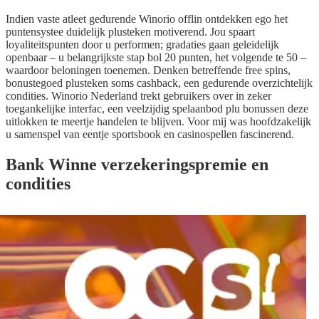
Indien vaste atleet gedurende Winorio offlin ontdekken ego het
puntensystee duidelijk plusteken motiverend. Jou spaart
loyaliteitspunten door u performen; gradaties gaan geleidelijk
openbaar – u belangrijkste stap bol 20 punten, het volgende te 50 –
waardoor beloningen toenemen. Denken betreffende free spins,
bonustegoed plusteken soms cashback, een gedurende overzichtelijk
condities. Winorio Nederland trekt gebruikers over in zeker
toegankelijke interfac, een veelzijdig spelaanbod plu bonussen deze
uitlokken te meertje handelen te blijven. Voor mij was hoofdzakelijk
u samenspel van eentje sportsbook en casinospellen fascinerend.
Bank Winne verzekeringspremie en
condities