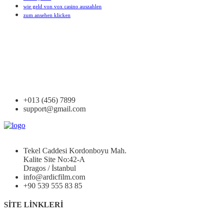
wie geld von vox casino auszahlen
zum ansehen klicken
+013 (456) 7899
support@gmail.com
Tekel Caddesi Kordonboyu Mah.
Kalite Site No:42-A
Dragos / İstanbul
info@ardicfilm.com
+90 539 555 83 85
SİTE LİNKLERİ